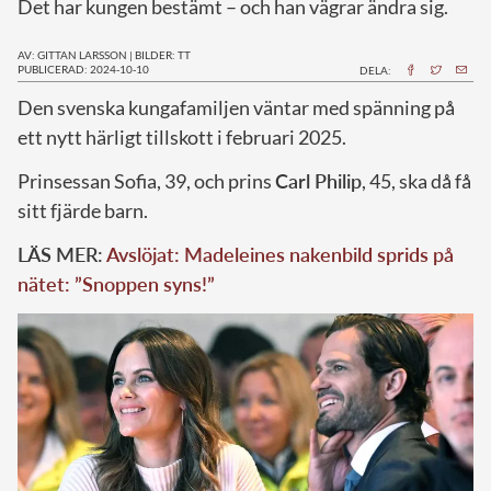
Det har kungen bestämt – och han vägrar ändra sig.
AV: GITTAN LARSSON
|
BILDER: TT
PUBLICERAD: 2024-10-10
DELA:
D
en svenska kungafamiljen väntar med spänning på
ett nytt härligt tillskott i februari 2025.
Prinsessan Sofia, 39, och prins
Carl Philip
, 45, ska då få
sitt fjärde barn.
LÄS MER:
Avslöjat: Madeleines nakenbild sprids på
nätet: ”Snoppen syns!”