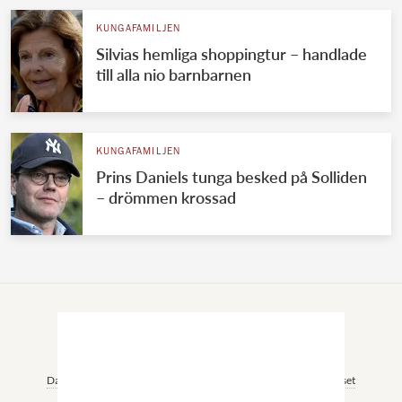
KUNGAFAMILJEN
Silvias hemliga shoppingtur – handlade
till alla nio barnbarnen
KUNGAFAMILJEN
Prins Daniels tunga besked på Solliden
– drömmen krossad
VÄRLDENS KUNGAHUS
Svenska kungahuset
Brittiska kungahuset
Norska kungahuset
Danska kungahuset
Spanska kungahuset
Nederländska kungahuset