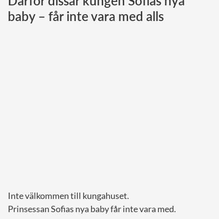
Därför dissar kungen Sofias nya
baby – får inte vara med alls
Norska kungahuset
Danska kungahuset
Spanska kungahuset
Nederländska kungahuset
Belgiska kungahuset
Jordanska kungahuset
Luxemburgska storhertighuset
Japanska kejsarhuset
Thailändska kungahuset
Marockanska kungahuset
Monacos furstehus
Inte välkommen till kungahuset.
Prinsessan Sofias nya baby får inte vara med.