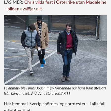
LÄS MER:
Chris vilda fest i Österrike utan Madeleine
– bilden avslöjar allt
I Danmark blev prins Joachim fly förbannad när hans barn uteslöts
från kungahuset. Bild: Jonas Olufson/AP/TT
Här hemma i Sverige hördes inga protester – i alla fall
inte offentligt.