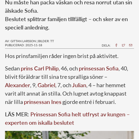
Nu måste han packa väskan och resa norrut utan sin
älskade Sofia.
Beslutet splittrar familjen tillfälligt – och sker av en
speciell anledning.
AV: GITTAN LARSSON
|
BILDER: TT
PUBLICERAD: 2025-11-18
DELA:
Hos prinsfamiljen råder ingen brist på aktivitet.
Sedan
prins Carl Philip
, 46, och
prinsessan Sofia
, 40,
blivit föräldrar till sina tre spralliga söner –
Alexander
, 9,
Gabriel
, 7, och
Julian
, 4 – har hemmet
varit allt annat än stilla. Och lugnet avtog knappast
när lilla
prinsessan Ines
gjorde entré i februari.
LÄS MER:
Prinsessan Sofia helt utfryst av kungen –
experten om iskalla beslutet