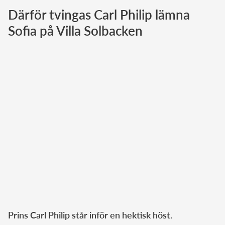
Därför tvingas Carl Philip lämna
Norska kungahuset
Sofia på Villa Solbacken
Danska kungahuset
Spanska kungahuset
Nederländska kungahuset
Belgiska kungahuset
Jordanska kungahuset
Luxemburgska storhertighuset
Japanska kejsarhuset
Thailändska kungahuset
Marockanska kungahuset
Monacos furstehus
Prins Carl Philip står inför en hektisk höst.