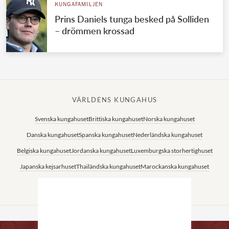
KUNGAFAMILJEN
Prins Daniels tunga besked på Solliden
– drömmen krossad
VÄRLDENS KUNGAHUS
Svenska kungahuset
Brittiska kungahuset
Norska kungahuset
Danska kungahuset
Spanska kungahuset
Nederländska kungahuset
Belgiska kungahuset
Jordanska kungahuset
Luxemburgska storhertighuset
Japanska kejsarhuset
Thailändska kungahuset
Marockanska kungahuset
Monacos furstehus