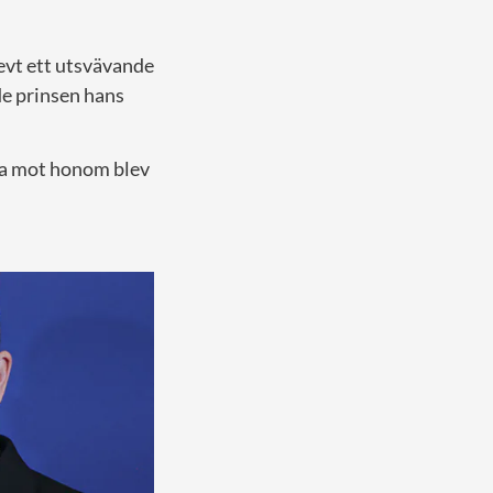
levt ett utsvävande
de prinsen hans
na mot honom blev