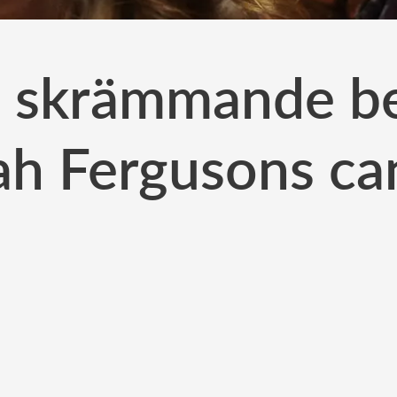
s skrämmande b
ah Fergusons ca