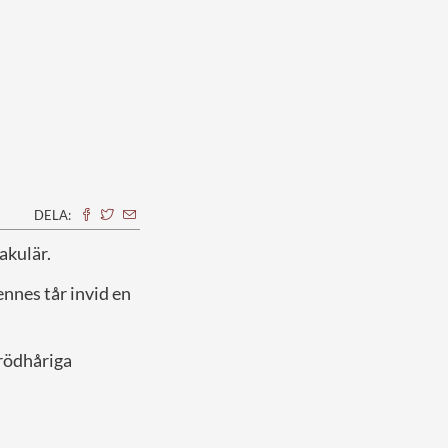
DELA:
akulär.
nnes tår invid en
 rödhåriga