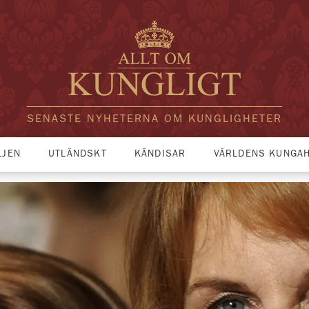
SENASTE NYHETERNA OM KUNGLIGHETER
LJEN
UTLÄNDSKT
KÄNDISAR
VÄRLDENS KUNGA