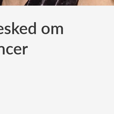
esked om
ncer