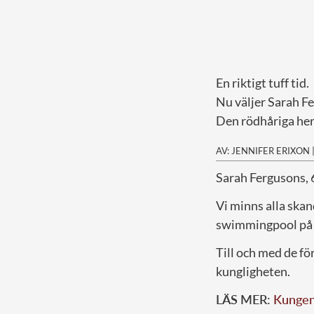
En riktigt tuff tid.
Nu väljer Sarah F
Den rödhåriga her
AV: JENNIFER ERIXON
S
arah Fergusons, 
Vi minns alla skan
swimmingpool på F
Till och med de f
kungligheten.
LÄS MER:
Kungen 