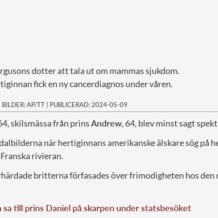
ergusons dotter att tala ut om mammas sjukdom.
tiginnan fick en ny cancerdiagnos under våren.
|
BILDER: AP/TT
|
PUBLICERAD: 2024-05-09
64, skilsmässa från prins
Andrew
, 64, blev minst sagt spekt
dalbilderna när hertiginnans amerikanske älskare sög på he
ranska rivieran.
örhärdade britterna förfasades över frimodigheten hos den
sa till prins Daniel på skarpen under statsbesöket