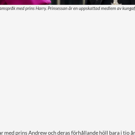
 samspråk med prins Harry. Prinsessan är en uppskattad medlem av kungaf
r med prins Andrew och deras förhållande höll bara i tio å