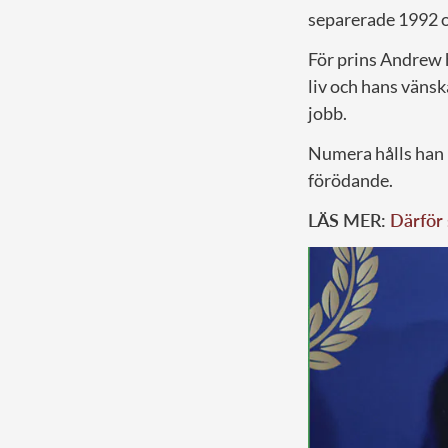
separerade 1992 o
För prins Andrew h
liv och hans väns
jobb.
Numera hålls han 
förödande.
LÄS MER:
Därför 