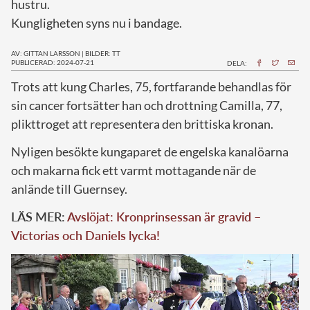
hustru.
Kungligheten syns nu i bandage.
AV: GITTAN LARSSON
|
BILDER: TT
PUBLICERAD: 2024-07-21
DELA:
T
rots att kung Charles, 75, fortfarande behandlas för
sin cancer fortsätter han och drottning Camilla, 77,
plikttroget att representera den brittiska kronan.
Nyligen besökte kungaparet de engelska kanalöarna
och makarna fick ett varmt mottagande när de
anlände till Guernsey.
LÄS MER:
Avslöjat: Kronprinsessan är gravid –
Victorias och Daniels lycka!