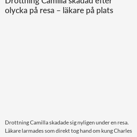
Drottning Camilla skadad efter
olycka på resa – läkare på plats
Norska kungahuset
Danska kungahuset
Spanska kungahuset
Nederländska kungahuset
Belgiska kungahuset
Jordanska kungahuset
Luxemburgska storhertighuset
Japanska kejsarhuset
Thailändska kungahuset
Marockanska kungahuset
Monacos furstehus
Drottning Camilla skadade sig nyligen under en resa.
Läkare larmades som direkt tog hand om kung Charles