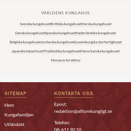
VÄRLDENS KUNGAHUS
Svenska kungahuset
Brittiska kungahuset
Norska kungahuset
Danska kungahuset
Spanska kungahuset
Nederländska kungahuset
Belgiska kungahuset
Jordanska kungahuset
Luxemburgska storhertighuset
Japanska kejsarhuset
Thailändska kungahuset
Marockanska kungahuset
Monacos furstehus
SITEMAP
KONTAKTA OSS
Epost:
Hem
redaktion@alltomkungligt.se
Kungafamiljen
Telefon:
Utländskt
08-611 90 10