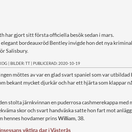
 har gjort sitt första officiella besök sedan i mars.
h elegant bordeauxröd Bentley invigde hon det nya krimina
ör Salisbury.
SKOG
|
BILDER: TT
|
PUBLICERAD: 2020-10-19
ingen möttes av var en glad svart spaniel som var utbilda
som bekant mycket djurkär och har ett hjärta som klappar nå
r den stolta järnkvinnan en puderrosa cashmerekappa med 
kväma skor och svart handväska satte hon fart mot anläg
om hennes hovdamer prins
William
, 38.
nsessans viktiga dag i Västerås