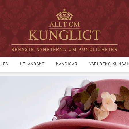
SENASTE NYHETERNA OM KUNGLIGHETER
LJEN
UTLÄNDSKT
KÄNDISAR
VÄRLDENS KUNGA