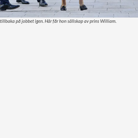
tillbaka på jobbet igen. Här får hon sällskap av prins William.