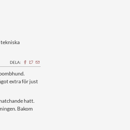
ltekniska
DELA:
d bombhund.
got extra för just
matchande hatt.
gningen. Bakom