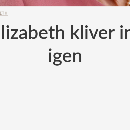
BETH
izabeth kliver i
igen