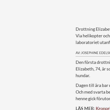
Drottning Elizabeth
Via helikopter oc
laboratoriet utanf
AV: JOSEPHINE EDEL
D
en första drottn
Elizabeth, 74, är 
hundar.
Dagen till ära ba
Och med svarta be
henne gick förut
LÄS MER:
Kronpri