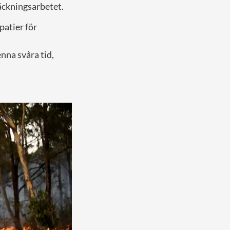
läckningsarbetet.
patier för
enna svåra tid,