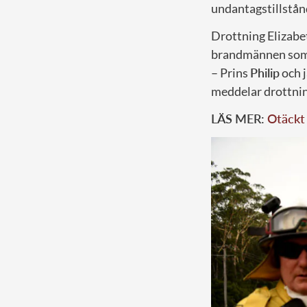
undantagstillstånd 
Drottning Elizabe
brandmännen som 
– Prins
Philip
och j
meddelar drottnin
LÄS MER:
Otäckt