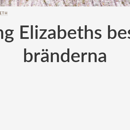
BETH
ng Elizabeths b
bränderna