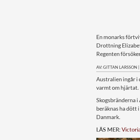
En monarks förtvi
Drottning Elizabet
Regenten försöke
AV: GITTAN LARSSON
A
ustralien ingår i
varmt om hjärtat.
Skogsbränderna i A
beräknas ha dött i
Danmark.
LÄS MER:
Victoria