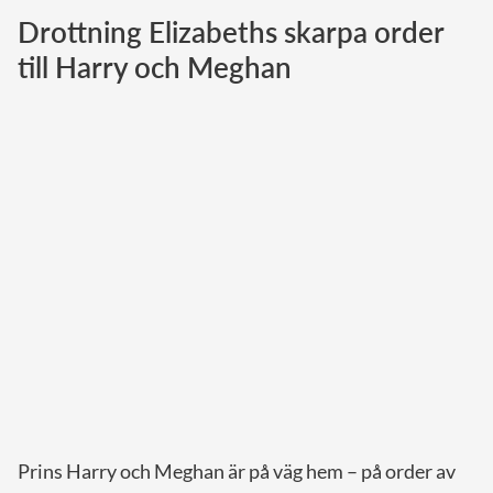
Drottning Elizabeths skarpa order
Norska kungahuset
till Harry och Meghan
Danska kungahuset
Spanska kungahuset
Nederländska kungahuset
Belgiska kungahuset
Jordanska kungahuset
Luxemburgska storhertighuset
Japanska kejsarhuset
Thailändska kungahuset
Marockanska kungahuset
Monacos furstehus
Prins Harry och Meghan är på väg hem – på order av