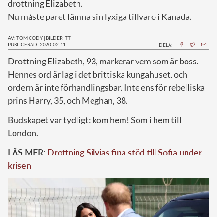
drottning Elizabeth.
Nu måste paret lämna sin lyxiga tillvaro i Kanada.
AV: TOM CODY
|
BILDER: TT
PUBLICERAD: 2020-02-11
DELA:
D
rottning Elizabeth, 93, markerar vem som är boss.
Hennes ord är lag i det brittiska kungahuset, och
ordern är inte förhandlingsbar. Inte ens för rebelliska
prins Harry, 35, och Meghan, 38.
Budskapet var tydligt: kom hem! Som i hem till
London.
LÄS MER:
Drottning Silvias fina stöd till Sofia under
krisen