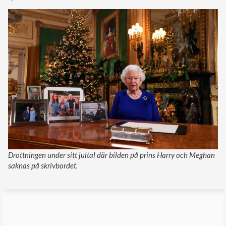
Drottningen under sitt jultal där bilden på prins Harry och Meghan
saknas på skrivbordet.