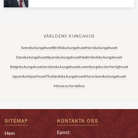
VÄRLDENS KUNGAHUS
Svenska kungahuset
Brittiska kungahuset
Norska kungahuset
Danska kungahuset
Spanska kungahuset
Nederländska kungahuset
Belgiska kungahuset
Jordanska kungahuset
Luxemburgska storhertighuset
Japanska kejsarhuset
Thailändska kungahuset
Marockanska kungahuset
Monacos furstehus
SITEMAP
KONTAKTA OSS
Epost:
Hem