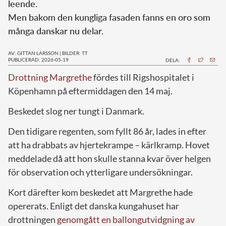
leende.
Men bakom den kungliga fasaden fanns en oro som
många danskar nu delar.
AV: GITTAN LARSSON
|
BILDER: TT
PUBLICERAD: 2026-05-19
DELA:
Drottning Margrethe
fördes till Rigshospitalet i
Köpenhamn på eftermiddagen den 14 maj.
Beskedet slog ner tungt i Danmark.
Den tidigare regenten, som fyllt 86 år, lades in efter
att ha drabbats av hjertekrampe – kärlkramp. Hovet
meddelade då att hon skulle stanna kvar över helgen
för observation och ytterligare undersökningar.
Kort därefter kom beskedet att Margrethe hade
opererats. Enligt det danska kungahuset har
drottningen
genomgått en ballongutvidgning av