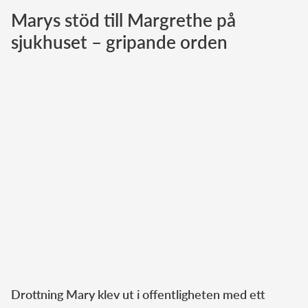
Marys stöd till Margrethe på
Norska kungahuset
sjukhuset – gripande orden
Danska kungahuset
Spanska kungahuset
Nederländska kungahuset
Belgiska kungahuset
Jordanska kungahuset
Luxemburgska storhertighuset
Japanska kejsarhuset
Thailändska kungahuset
Marockanska kungahuset
Monacos furstehus
Drottning Mary klev ut i offentligheten med ett