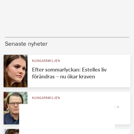
Senaste nyheter
KUNGAFAMILJEN
Efter sommarlyckan: Estelles liv
förändras – nu ökar kraven
KUNGAFAMILJEN
Hovets nya besked om prins Daniel –
nu förändras livet