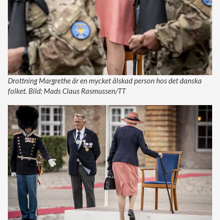
Drottning Margrethe är en mycket älskad person hos det danska
folket. Bild: Mads Claus Rasmussen/TT