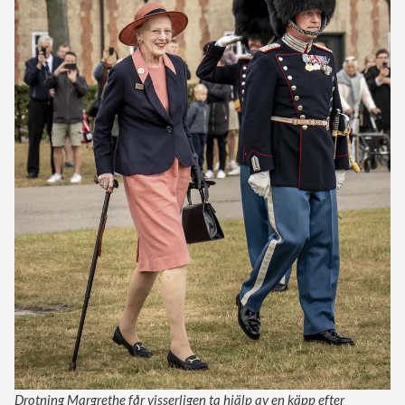
Drotning Margrethe får visserligen ta hjälp av en käpp efter