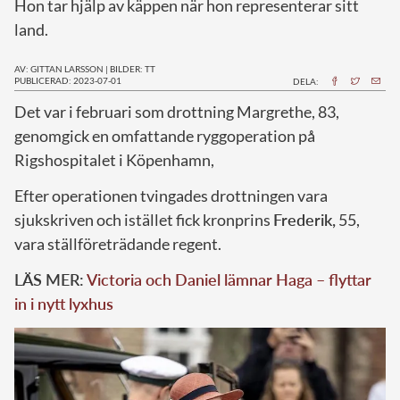
Hon tar hjälp av käppen när hon representerar sitt
land.
AV: GITTAN LARSSON
|
BILDER: TT
PUBLICERAD: 2023-07-01
DELA:
D
et var i februari som drottning Margrethe, 83,
genomgick en omfattande ryggoperation på
Rigshospitalet i Köpenhamn,
Efter operationen tvingades drottningen vara
sjukskriven och istället fick kronprins
Frederik,
55,
vara ställföreträdande regent.
LÄS MER:
Victoria och Daniel lämnar Haga – flyttar
in i nytt lyxhus