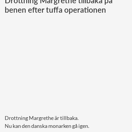
Drottning Margrethe tillbaka på
benen efter tuffa operationen
Norska kungahuset
Danska kungahuset
Spanska kungahuset
Nederländska kungahuset
Belgiska kungahuset
Jordanska kungahuset
Luxemburgska storhertighuset
Japanska kejsarhuset
Thailändska kungahuset
Marockanska kungahuset
Monacos furstehus
Drottning Margrethe är tillbaka.
Nu kan den danska monarken gå igen.