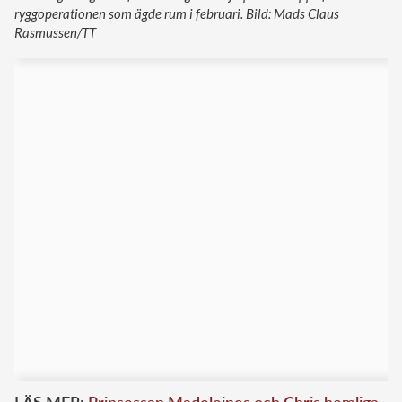
ryggoperationen som ägde rum i februari. Bild: Mads Claus
Rasmussen/TT
LÄS MER:
Prinsessan Madeleines och Chris hemliga