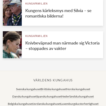
KUNGAFAMILJEN
Kungens kärleksmys med Silvia – se
romantiska bilderna!
KUNGAFAMILJEN
Knivbeväpnad man närmade sig Victoria
– stoppades av vakter
VÄRLDENS KUNGAHUS
Svenska kungahuset
Brittiska kungahuset
Norska kungahuset
Danska kungahuset
Spanska kungahuset
Nederländska kungahuset
Belgiska kungahuset
Jordanska kungahuset
Luxemburgska storhertighuset