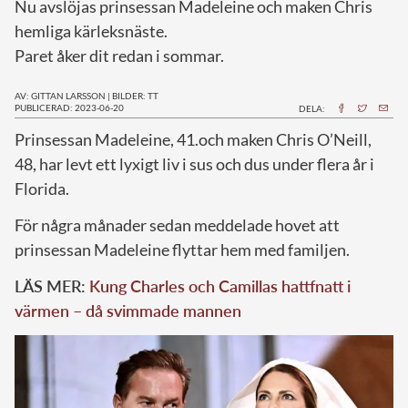
Nu avslöjas prinsessan Madeleine och maken Chris
hemliga kärleksnäste.
Paret åker dit redan i sommar.
AV: GITTAN LARSSON
|
BILDER: TT
PUBLICERAD: 2023-06-20
DELA:
P
rinsessan Madeleine, 41.och maken Chris O’Neill,
48, har levt ett lyxigt liv i sus och dus under flera år i
Florida.
För några månader sedan meddelade hovet att
prinsessan Madeleine flyttar hem med familjen.
LÄS MER:
Kung Charles och Camillas hattfnatt i
värmen – då svimmade mannen