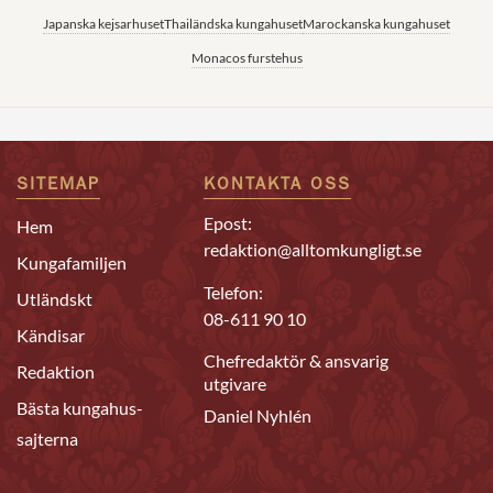
Japanska kejsarhuset
Thailändska kungahuset
Marockanska kungahuset
Monacos furstehus
SITEMAP
KONTAKTA OSS
Epost:
Hem
redaktion@alltomkungligt.se
Kungafamiljen
Telefon:
Utländskt
08-611 90 10
Kändisar
Chefredaktör & ansvarig
Redaktion
utgivare
Bästa kungahus-
Daniel Nyhlén
sajterna