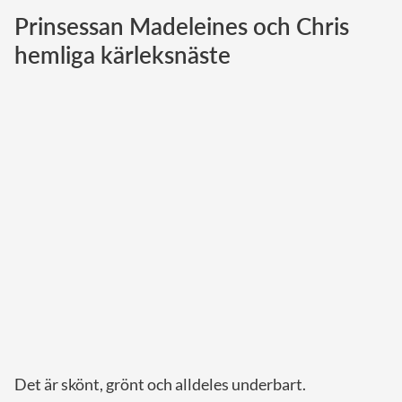
Prinsessan Madeleines och Chris
Norska kungahuset
hemliga kärleksnäste
Danska kungahuset
Spanska kungahuset
Nederländska kungahuset
Belgiska kungahuset
Jordanska kungahuset
Luxemburgska storhertighuset
Japanska kejsarhuset
Thailändska kungahuset
Marockanska kungahuset
Monacos furstehus
Det är skönt, grönt och alldeles underbart.