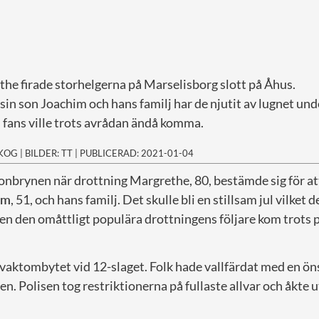
he firade storhelgerna på Marselisborg slott på Åhus.
n son Joachim och hans familj har de njutit av lugnet und
fans ville trots avrådan ändå komma.
SKOG
|
BILDER: TT
|
PUBLICERAD: 2021-01-04
nbrynen när drottning Margrethe, 80, bestämde sig för att 
im
, 51, och hans familj. Det skulle bli en stillsam jul vilket
en den omåttligt populära drottningens följare kom trots 
vaktombytet vid 12-slaget. Folk hade vallfärdat med en öns
en. Polisen tog restriktionerna på fullaste allvar och åkte u