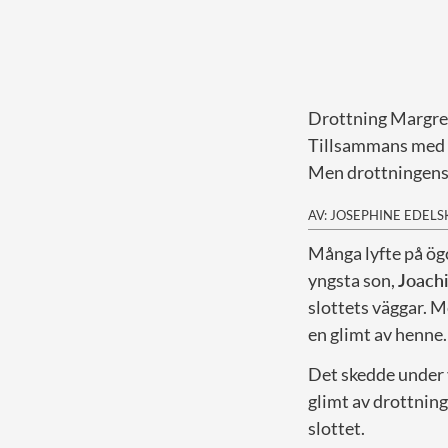
Drottning Margret
Tillsammans med si
Men drottningens 
AV: JOSEPHINE EDEL
Många lyfte på ögo
yngsta son,
Joach
slottets väggar. M
en glimt av henne.
Det skedde under 
glimt av drottning
slottet.