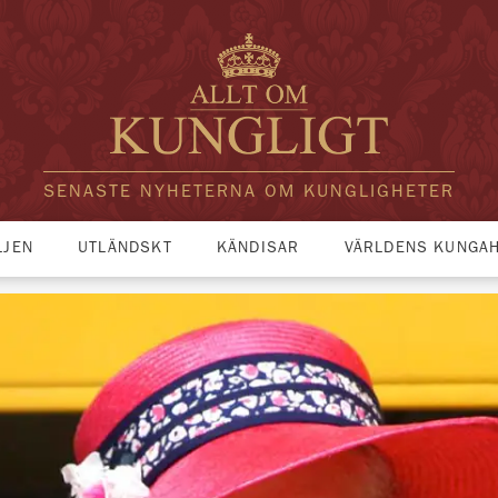
SENASTE NYHETERNA OM KUNGLIGHETER
LJEN
UTLÄNDSKT
KÄNDISAR
VÄRLDENS KUNGA