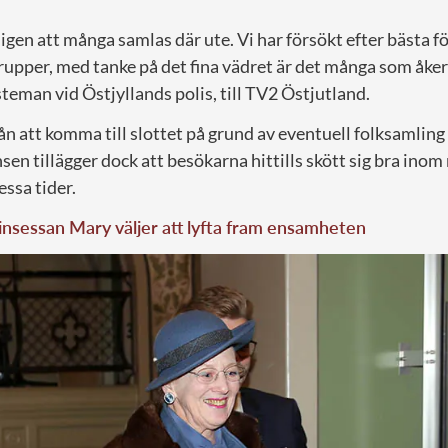
 igen att många samlas där ute. Vi har försökt efter bästa f
upper, med tanke på det fina vädret är det många som åker 
nsteman vid Östjyllands polis, till TV2 Östjutland.
ån att komma till slottet på grund av eventuell folksamling
en tillägger dock att besökarna hittills skött sig bra ino
essa tider.
nsessan Mary väljer att lyfta fram ensamheten