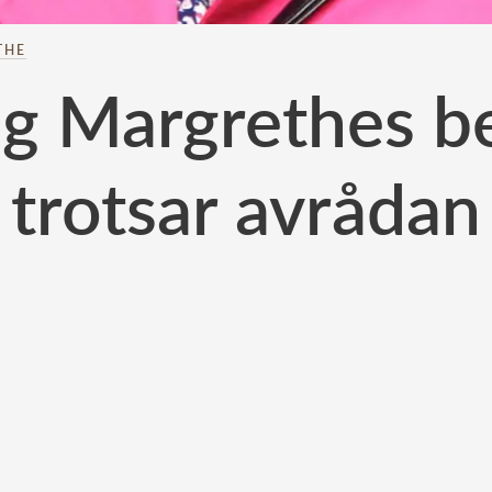
THE
ng Margrethes b
trotsar avrådan