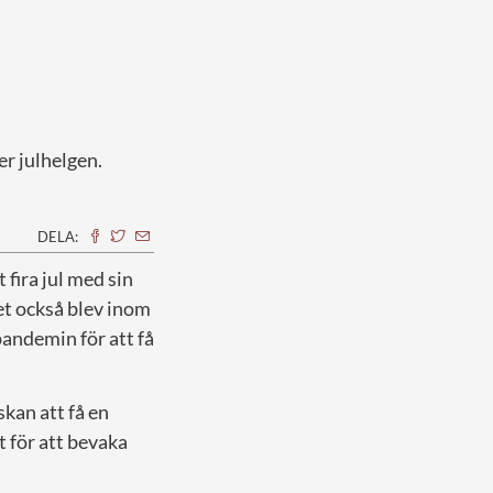
er julhelgen.
DELA:
fira jul med sin
 det också blev inom
pandemin för att få
kan att få en
t för att bevaka