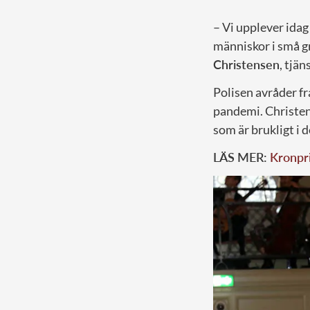
– Vi upplever idag
människor i små gr
Christensen
, tjä
Polisen avråder fr
pandemi. Christens
som är brukligt i d
LÄS MER:
Kronpri