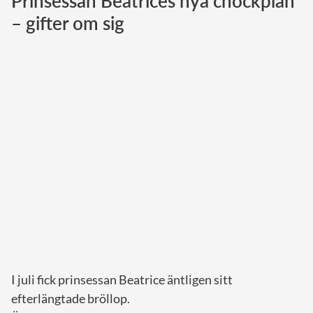
Prinsessan Beatrices nya chockplan
– gifter om sig
Norska kungahuset
Danska kungahuset
Spanska kungahuset
Nederländska kungahuset
Belgiska kungahuset
Jordanska kungahuset
Luxemburgska storhertighuset
Japanska kejsarhuset
Thailändska kungahuset
Marockanska kungahuset
Monacos furstehus
I juli fick prinsessan Beatrice äntligen sitt
efterlängtade bröllop.