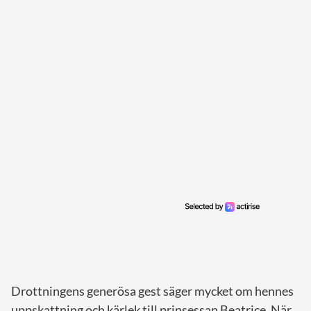
Drottningens generösa gest säger mycket om hennes
uppskattning och kärlek till prinsessan Beatrice. När