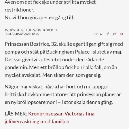
Även om det fick ske under strikta mycket
restriktioner.
Nu vill hon göra det en gång till.
AV: JOSEPHINE EDELSKOG
|
BILDER: TT
PUBLICERAD: 2020-12-30
DELA:
P
rinsessan Beatrice, 32, skulle egentligen gift sig med
pompa och ståt på Buckingham Palace i slutet av maj.
Det var givetvis uteslutet under den rådande
pandemin. Men ett bröllop fick hon i alla fall, om än
mycket avskalat. Men skam den som ger sig.
Någon har viskat, några har hört och nu uppger
brittiska hovkommentatorer att prinsessan planerar
en ny bröllopsceremoni – i stor skala denna gång.
LÄS MER:
Kronprinsessan Victorias fina
julöverraskning med familjen