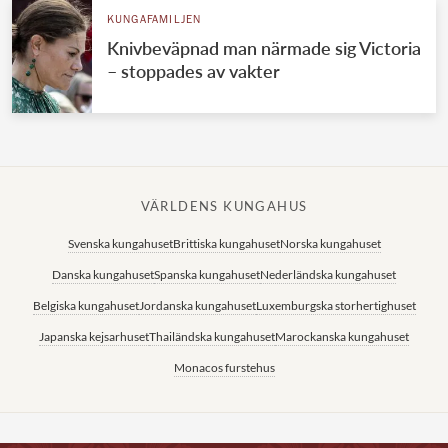
KUNGAFAMILJEN
Knivbeväpnad man närmade sig Victoria
– stoppades av vakter
VÄRLDENS KUNGAHUS
Svenska kungahuset
Brittiska kungahuset
Norska kungahuset
Danska kungahuset
Spanska kungahuset
Nederländska kungahuset
Belgiska kungahuset
Jordanska kungahuset
Luxemburgska storhertighuset
Japanska kejsarhuset
Thailändska kungahuset
Marockanska kungahuset
Monacos furstehus