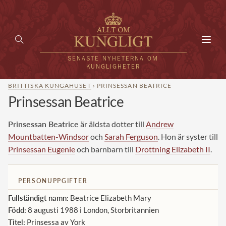
Toggl
navig
SENASTE NYHETERNA OM
KUNGLIGHETER
BRITTISKA KUNGAHUSET
› PRINSESSAN BEATRICE
Prinsessan Beatrice
HEM
KUNGAFAMILJEN
Prinsessan Beatrice
är äldsta dotter till
Andrew
Mountbatten-Windsor
och
Sarah Ferguson
. Hon är syster till
UTLÄNDSKT
Prinsessan Eugenie
och barnbarn till
Drottning Elizabeth II
.
KÄNDISAR
PERSONUPPGIFTER
VÄRLDENS KUNGAHUS
Fullständigt namn:
Beatrice Elizabeth Mary
Svenska kungahuset
Född:
8 augusti 1988 i London, Storbritannien
REDAKTION
Titel:
Prinsessa av York
Brittiska kungahuset