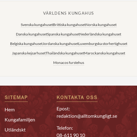
VÄRLDENS KUNGAHUS
Svenska kungahuset
Brittiska kungahuset
Norska kungahuset
Danska kungahuset
Spanska kungahuset
Nederländska kungahuset
Belgiska kungahuset
Jordanska kungahuset
Luxemburgska storhertighuset
Japanska kejsarhuset
Thailändska kungahuset
Marockanska kungahuset
Monacos furstehus
SITEMAP
KONTAKTA OSS
Epost:
Hem
redaktion@alltomkungligt.se
Kungafamiljen
Telefon:
Utländskt
08-611 90 10