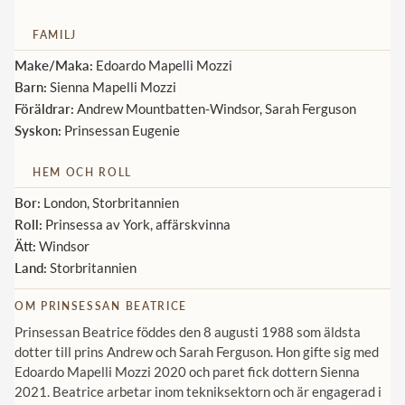
Norska kungahuset
FAMILJ
Danska kungahuset
Make/Maka:
Edoardo Mapelli Mozzi
Barn:
Sienna Mapelli Mozzi
Spanska kungahuset
Föräldrar:
Andrew Mountbatten-Windsor, Sarah Ferguson
Nederländska kungahuset
Syskon:
Prinsessan Eugenie
Belgiska kungahuset
HEM OCH ROLL
Jordanska kungahuset
Bor:
London, Storbritannien
Luxemburgska storhertighuset
Roll:
Prinsessa av York, affärskvinna
Ätt:
Windsor
Japanska kejsarhuset
Land:
Storbritannien
Thailändska kungahuset
OM PRINSESSAN BEATRICE
Marockanska kungahuset
Prinsessan Beatrice föddes den 8 augusti 1988 som äldsta
Monacos furstehus
dotter till prins Andrew och Sarah Ferguson. Hon gifte sig med
Edoardo Mapelli Mozzi 2020 och paret fick dottern Sienna
2021. Beatrice arbetar inom tekniksektorn och är engagerad i