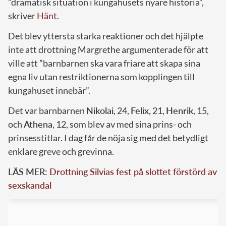
”dramatisk situation i kungahusets nyare historia”,
skriver
Hänt
.
Det blev yttersta starka reaktioner och det hjälpte
inte att drottning Margrethe argumenterade för att
ville att ”barnbarnen ska vara friare att skapa sina
egna liv utan restriktionerna som kopplingen till
kungahuset innebär”.
Det var barnbarnen
Nikolai
, 24,
Felix,
21,
Henrik
, 15,
och
Athena
, 12, som blev av med sina prins- och
prinsesstitlar. I dag får de nöja sig med det betydligt
enklare greve och grevinna.
LÄS MER:
Drottning Silvias fest på slottet förstörd av
sexskandal