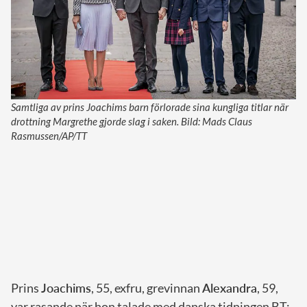
Samtliga av prins Joachims barn förlorade sina kungliga titlar när
drottning Margrethe gjorde slag i saken. Bild: Mads Claus
Rasmussen/AP/TT
Prins
Joachims
, 55, exfru, grevinnan
Alexandra
, 59,
var rasande när hon talade med danska tidningen BT: