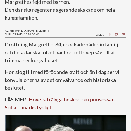
Margrethes fejd med barnen.
Den danska regentens agerande skakade om hela
kungafamiljen.
AV: GITTAN LARSSON
|
BILDER: TT
PUBLICERAD: 2024-07-05
DELA:
D
rottning Margrethe, 84, chockade både sin familj
och hela danska folket när hon i ett svep såg till att
trimma ner kungahuset
Hon slog till med förödande kraft och än i dag ser vi
konvulsionerna av det omvälvande och historiska
beslutet.
LÄS MER:
Hovets tråkiga besked om prinsessan
Sofia – märks tydligt