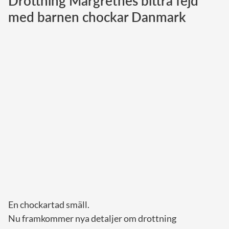
Drottning Margrethes bittra fejd
med barnen chockar Danmark
Norska kungahuset
Danska kungahuset
Spanska kungahuset
Nederländska kungahuset
Belgiska kungahuset
Jordanska kungahuset
Luxemburgska storhertighuset
Japanska kejsarhuset
Thailändska kungahuset
Marockanska kungahuset
Monacos furstehus
En chockartad smäll.
Nu framkommer nya detaljer om drottning