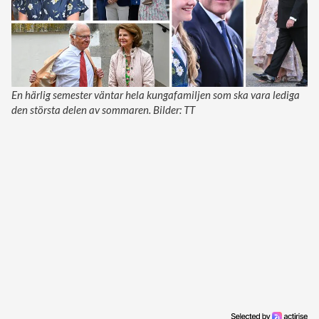
En härlig semester väntar hela kungafamiljen som ska vara lediga
den största delen av sommaren. Bilder: TT