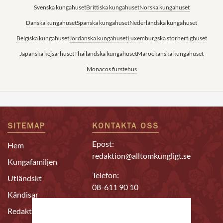
Svenska kungahuset
Brittiska kungahuset
Norska kungahuset
Danska kungahuset
Spanska kungahuset
Nederländska kungahuset
Belgiska kungahuset
Jordanska kungahuset
Luxemburgska storhertighuset
Japanska kejsarhuset
Thailändska kungahuset
Marockanska kungahuset
Monacos furstehus
SITEMAP
KONTAKTA OSS
Epost:
Hem
redaktion@alltomkungligt.se
Kungafamiljen
Telefon:
Utländskt
08-611 90 10
Kändisar
Chefredaktör & ansvarig
Redaktion
utgivare