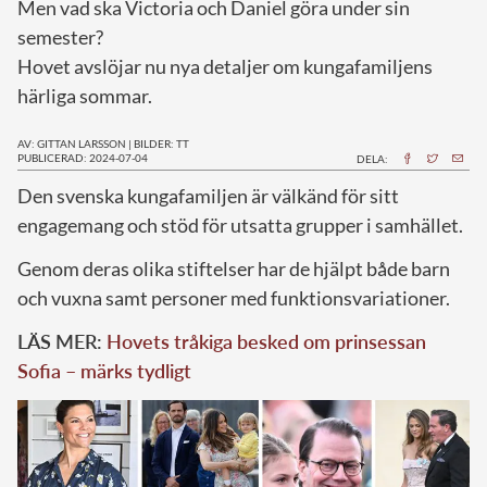
Men vad ska Victoria och Daniel göra under sin
semester?
Hovet avslöjar nu nya detaljer om kungafamiljens
härliga sommar.
AV: GITTAN LARSSON
|
BILDER: TT
PUBLICERAD: 2024-07-04
DELA:
D
en svenska kungafamiljen är välkänd för sitt
engagemang och stöd för utsatta grupper i samhället.
Genom deras olika stiftelser har de hjälpt både barn
och vuxna samt personer med funktionsvariationer.
LÄS MER:
Hovets tråkiga besked om prinsessan
Sofia – märks tydligt