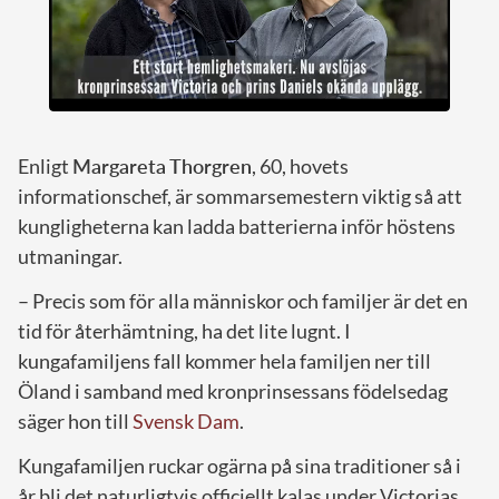
Enligt
Margareta Thorgren
, 60, hovets
informationschef, är sommarsemestern viktig så att
kungligheterna kan ladda batterierna inför höstens
utmaningar.
– Precis som för alla människor och familjer är det en
tid för återhämtning, ha det lite lugnt. I
kungafamiljens fall kommer hela familjen ner till
Öland i samband med kronprinsessans födelsedag
säger hon till
Svensk Dam
.
Kungafamiljen ruckar ogärna på sina traditioner så i
år bli det naturligtvis officiellt kalas under Victorias