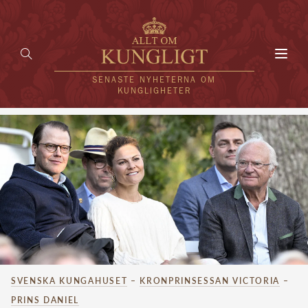
Toggl
navig
SENASTE NYHETERNA OM
KUNGLIGHETER
HEM
KUNGAFAMILJEN
UTLÄNDSKT
KÄNDISAR
VÄRLDENS KUNGAHUS
SVENSKA KUNGAHUSET
–
KRONPRINSESSAN VICTORIA
–
Svenska kungahuset
REDAKTION
PRINS DANIEL
Brittiska kungahuset