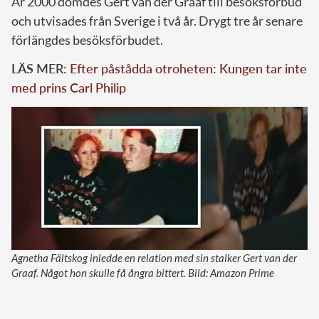
År 2000 dömdes Gert van der Graaf till besöksförbud
och utvisades från Sverige i två år. Drygt tre år senare
förlängdes besöksförbudet.
LÄS MER:
Efter påstådda otroheten: Kungen tar inte
med prins Carl Philip
Agnetha Fältskog inledde en relation med sin stalker Gert van der
Graaf. Något hon skulle få ångra bittert. Bild: Amazon Prime