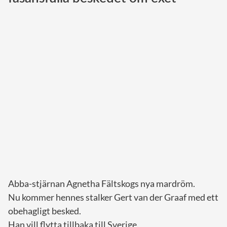
Norska kungahuset
Danska kungahuset
Spanska kungahuset
Nederländska kungahuset
Belgiska kungahuset
Jordanska kungahuset
Luxemburgska storhertighuset
Japanska kejsarhuset
Thailändska kungahuset
Marockanska kungahuset
Abba-stjärnan Agnetha Fältskogs nya mardröm.
Monacos furstehus
Nu kommer hennes stalker Gert van der Graaf med ett
obehagligt besked.
Han vill flytta tillbaka till Sverige.