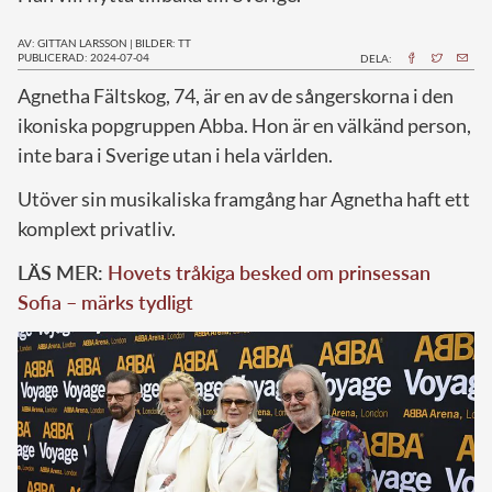
AV: GITTAN LARSSON
|
BILDER: TT
PUBLICERAD: 2024-07-04
DELA:
A
gnetha Fältskog, 74, är en av de sångerskorna i den
ikoniska popgruppen Abba. Hon är en välkänd person,
inte bara i Sverige utan i hela världen.
Utöver sin musikaliska framgång har Agnetha haft ett
komplext privatliv.
LÄS MER:
Hovets tråkiga besked om prinsessan
Sofia – märks tydligt