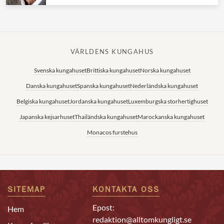
VÄRLDENS KUNGAHUS
Svenska kungahuset
Brittiska kungahuset
Norska kungahuset
Danska kungahuset
Spanska kungahuset
Nederländska kungahuset
Belgiska kungahuset
Jordanska kungahuset
Luxemburgska storhertighuset
Japanska kejsarhuset
Thailändska kungahuset
Marockanska kungahuset
Monacos furstehus
SITEMAP
KONTAKTA OSS
Epost:
Hem
redaktion@alltomkungligt.se