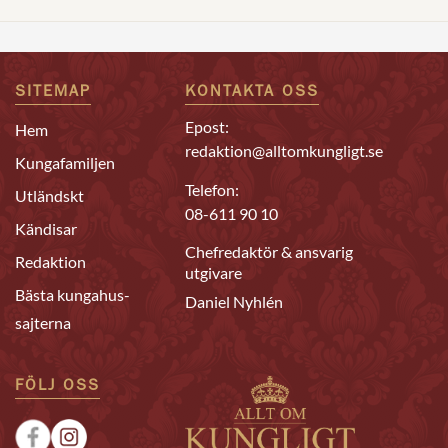
SITEMAP
KONTAKTA OSS
Epost:
Hem
redaktion@alltomkungligt.se
Kungafamiljen
Telefon:
Utländskt
08-611 90 10
Kändisar
Chefredaktör & ansvarig
Redaktion
utgivare
Bästa kungahus-
Daniel Nyhlén
sajterna
FÖLJ OSS