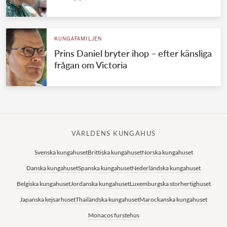
KUNGAFAMILJEN
Prins Daniel bryter ihop – efter känsliga
frågan om Victoria
VÄRLDENS KUNGAHUS
Svenska kungahuset
Brittiska kungahuset
Norska kungahuset
Danska kungahuset
Spanska kungahuset
Nederländska kungahuset
Belgiska kungahuset
Jordanska kungahuset
Luxemburgska storhertighuset
Japanska kejsarhuset
Thailändska kungahuset
Marockanska kungahuset
Monacos furstehus