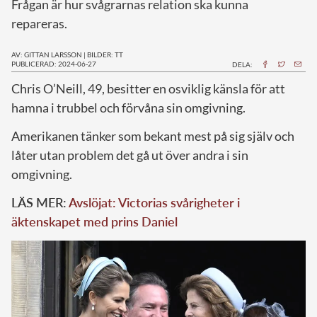
Frågan är hur svågrarnas relation ska kunna
repareras.
AV: GITTAN LARSSON
|
BILDER: TT
PUBLICERAD: 2024-06-27
DELA:
C
hris O’Neill, 49, besitter en osviklig känsla för att
hamna i trubbel och förvåna sin omgivning.
Amerikanen tänker som bekant mest på sig själv och
låter utan problem det gå ut över andra i sin
omgivning.
LÄS MER:
Avslöjat: Victorias svårigheter i
äktenskapet med prins Daniel