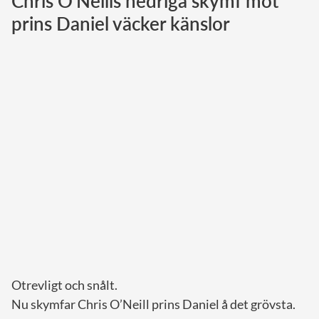
Chris O'Neills nedriga skymf mot
prins Daniel väcker känslor
Norska kungahuset
Danska kungahuset
Spanska kungahuset
Nederländska kungahuset
Belgiska kungahuset
Jordanska kungahuset
Luxemburgska storhertighuset
Japanska kejsarhuset
Thailändska kungahuset
Marockanska kungahuset
Monacos furstehus
Otrevligt och snålt.
Nu skymfar Chris O’Neill prins Daniel å det grövsta.