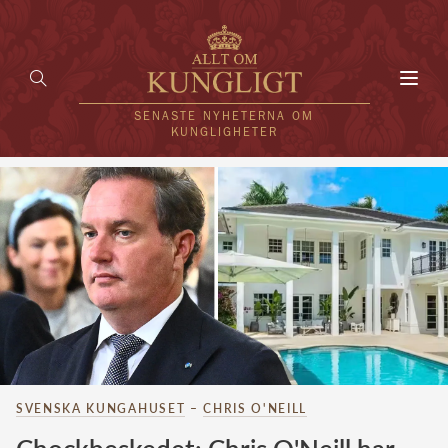
Toggl
navig
SENASTE NYHETERNA OM
KUNGLIGHETER
HEM
KUNGAFAMILJEN
UTLÄNDSKT
KÄNDISAR
VÄRLDENS KUNGAHUS
SVENSKA KUNGAHUSET
–
CHRIS O'NEILL
Svenska kungahuset
REDAKTION
Brittiska kungahuset