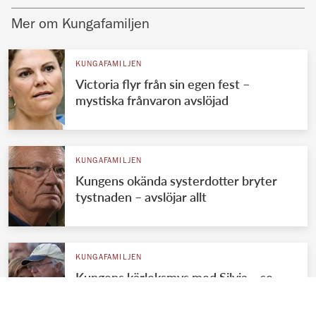
Mer om Kungafamiljen
KUNGAFAMILJEN
Victoria flyr från sin egen fest –
mystiska frånvaron avslöjad
KUNGAFAMILJEN
Kungens okända systerdotter bryter
tystnaden – avslöjar allt
KUNGAFAMILJEN
Kungens kärleksmys med Silvia – se
romantiska bilderna!