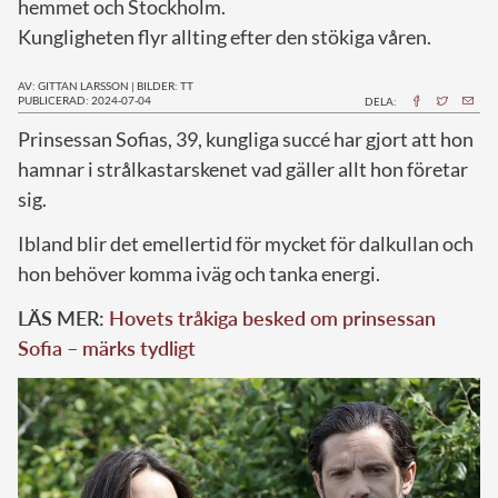
hemmet och Stockholm.
Kungligheten flyr allting efter den stökiga våren.
AV: GITTAN LARSSON
|
BILDER: TT
PUBLICERAD: 2024-07-04
DELA:
P
rinsessan Sofias, 39, kungliga succé har gjort att hon
hamnar i strålkastarskenet vad gäller allt hon företar
sig.
Ibland blir det emellertid för mycket för dalkullan och
hon behöver komma iväg och tanka energi.
LÄS MER:
Hovets tråkiga besked om prinsessan
Sofia – märks tydligt