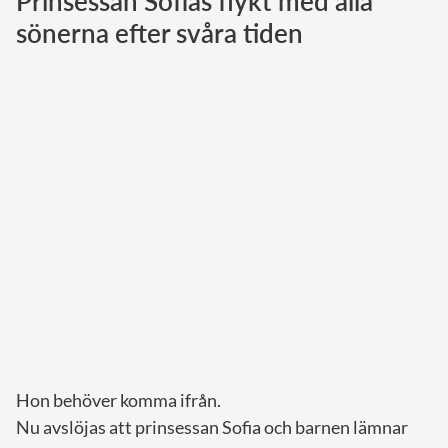
Prinsessan Sofias flykt med alla
sönerna efter svåra tiden
Norska kungahuset
Danska kungahuset
Spanska kungahuset
Nederländska kungahuset
Belgiska kungahuset
Jordanska kungahuset
Luxemburgska storhertighuset
Japanska kejsarhuset
Thailändska kungahuset
Marockanska kungahuset
Monacos furstehus
Hon behöver komma ifrån.
Nu avslöjas att prinsessan Sofia och barnen lämnar