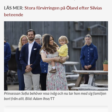
LÄS MER:
Stora förvirringen på Öland efter Silvias
beteende
Prinsessan Sofia behöver resa iväg och nu tar hon med sig familjen
bort från allt. Bild: Adam Ihse/TT