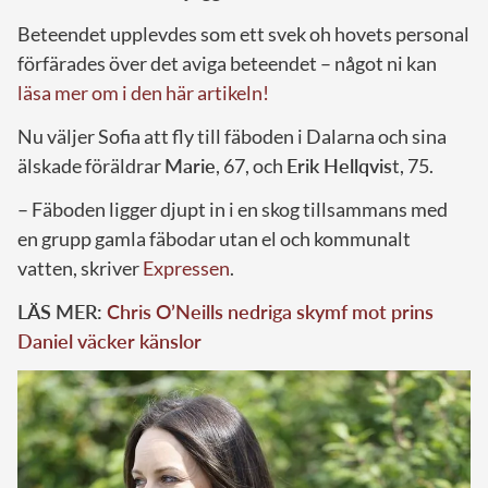
Beteendet upplevdes som ett svek oh hovets personal
förfärades över det aviga beteendet – något ni kan
läsa mer om i den här artikeln!
Nu väljer Sofia att fly till fäboden i Dalarna och sina
älskade föräldrar
Marie
, 67, och
Erik Hellqvis
t, 75.
– Fäboden ligger djupt in i en skog tillsammans med
en grupp gamla fäbodar utan el och kommunalt
vatten, skriver
Expressen
.
LÄS MER:
Chris O’Neills nedriga skymf mot prins
Daniel väcker känslor