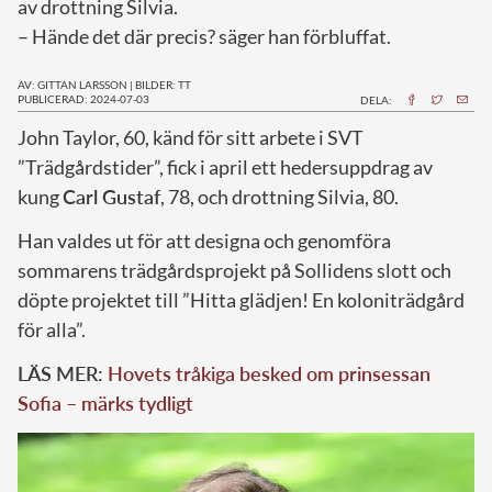
av drottning Silvia.
– Hände det där precis? säger han förbluffat.
AV: GITTAN LARSSON
|
BILDER: TT
PUBLICERAD: 2024-07-03
DELA:
J
ohn Taylor, 60, känd för sitt arbete i SVT
”Trädgårdstider”, fick i april ett hedersuppdrag av
kung
Carl Gustaf
, 78, och drottning Silvia, 80.
Han valdes ut för att designa och genomföra
sommarens trädgårdsprojekt på Sollidens slott och
döpte projektet till ”Hitta glädjen! En koloniträdgård
för alla”.
LÄS MER:
Hovets tråkiga besked om prinsessan
Sofia – märks tydligt