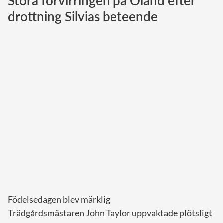
Stora förvirringen på Öland efter
drottning Silvias beteende
Norska kungahuset
Danska kungahuset
Spanska kungahuset
Nederländska kungahuset
Belgiska kungahuset
Jordanska kungahuset
Luxemburgska storhertighuset
Japanska kejsarhuset
Thailändska kungahuset
Marockanska kungahuset
Monacos furstehus
Födelsedagen blev märklig.
Trädgårdsmästaren John Taylor uppvaktade plötsligt