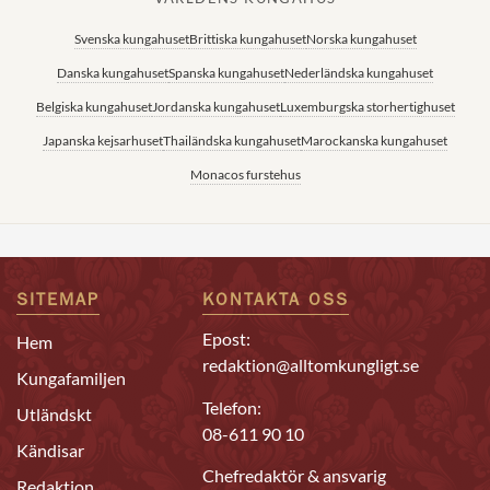
Svenska kungahuset
Brittiska kungahuset
Norska kungahuset
Danska kungahuset
Spanska kungahuset
Nederländska kungahuset
Belgiska kungahuset
Jordanska kungahuset
Luxemburgska storhertighuset
Japanska kejsarhuset
Thailändska kungahuset
Marockanska kungahuset
Monacos furstehus
SITEMAP
KONTAKTA OSS
Epost:
Hem
redaktion@alltomkungligt.se
Kungafamiljen
Telefon:
Utländskt
08-611 90 10
Kändisar
Chefredaktör & ansvarig
Redaktion