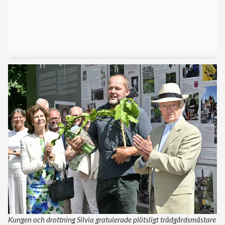
Kungen och drottning Silvia gratulerade plötsligt trädgårdsmästare