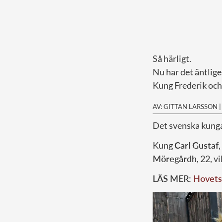
Så härligt.
Nu har det äntlige
Kung Frederik och 
AV: GITTAN LARSSON
D
et svenska kunga
Kung
Carl Gustaf
Möregårdh
, 22, 
LÄS MER:
Hovets 