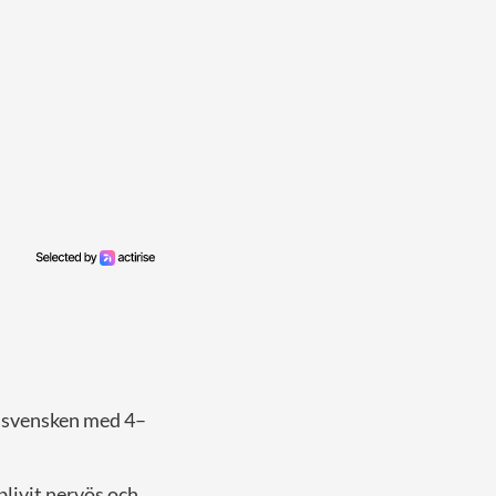
de svensken med 4–
blivit nervös och