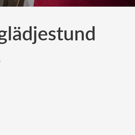
glädjestund
s