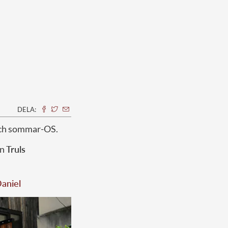
DELA:
 och sommar-OS.
en
Truls
Daniel