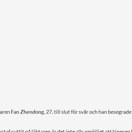
daren
Fan Zhendong
, 27, till slut för svår och han besegra
taf suttit på läktaren är det inte alls omöjligt att kinesen 