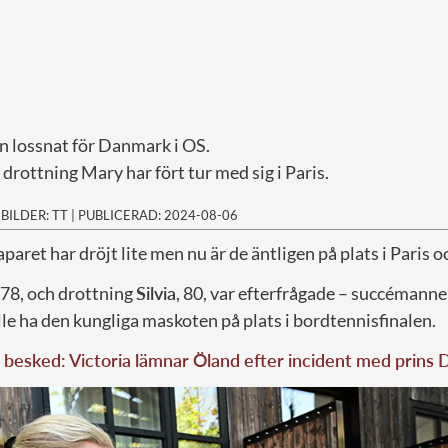
n lossnat för Danmark i OS.
drottning Mary har fört tur med sig i Paris.
|
BILDER: TT
|
PUBLICERAD: 2024-08-06
paret har dröjt lite men nu är de äntligen på plats i Paris
, 78, och drottning
Silvia
, 80, var efterfrågade – succémann
ville ha den kungliga maskoten på plats i bordtennisfinalen.
besked: Victoria lämnar Öland efter incident med prins 