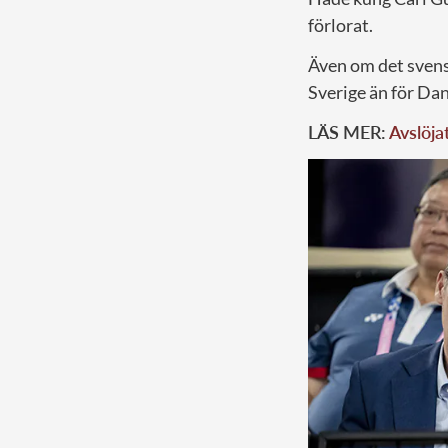
förlorat.
Även om det svensk
Sverige än för Da
LÄS MER:
Avslöja