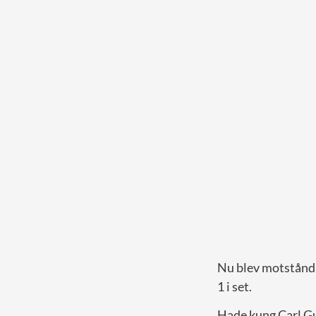
Nu blev motstån
1 i set.
Hade kung Carl Gus