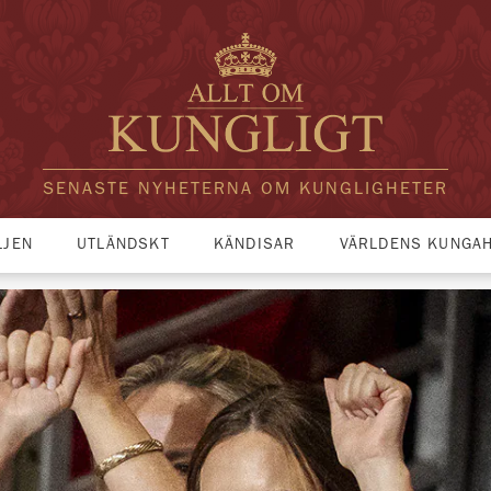
SENASTE NYHETERNA OM KUNGLIGHETER
LJEN
UTLÄNDSKT
KÄNDISAR
VÄRLDENS KUNGA