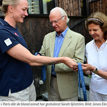
 i Paris där de bland annat har gratulerat Sarah Sjöström. Bild: Jonas E