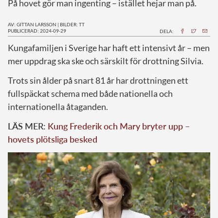
På hovet gör man ingenting – istället hejar man på.
AV: GITTAN LARSSON
|
BILDER: TT
PUBLICERAD: 2024-09-29
DELA:
K
ungafamiljen i Sverige har haft ett intensivt år – men
mer uppdrag ska ske och särskilt för drottning Silvia.
Trots sin ålder på snart 81 år har drottningen ett
fullspäckat schema med både nationella och
internationella åtaganden.
LÄS MER:
Kung Frederik och Mary bryter upp –
hovets plötsliga besked