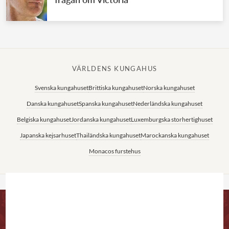
VÄRLDENS KUNGAHUS
Svenska kungahuset
Brittiska kungahuset
Norska kungahuset
Danska kungahuset
Spanska kungahuset
Nederländska kungahuset
Belgiska kungahuset
Jordanska kungahuset
Luxemburgska storhertighuset
Japanska kejsarhuset
Thailändska kungahuset
Marockanska kungahuset
Monacos furstehus
SITEMAP
KONTAKTA OSS
Epost: