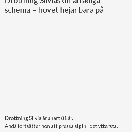
Drottning Silvias omänskliga
schema – hovet hejar bara på
Norska kungahuset
Danska kungahuset
Spanska kungahuset
Nederländska kungahuset
Belgiska kungahuset
Jordanska kungahuset
Luxemburgska storhertighuset
Japanska kejsarhuset
Thailändska kungahuset
Marockanska kungahuset
Monacos furstehus
Drottning Silvia är snart 81 år.
Ändå fortsätter hon att pressa sig in i det yttersta.