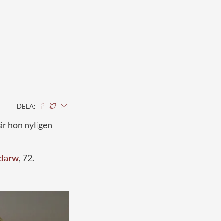
DELA:
är hon nyligen
ndarw
, 72.