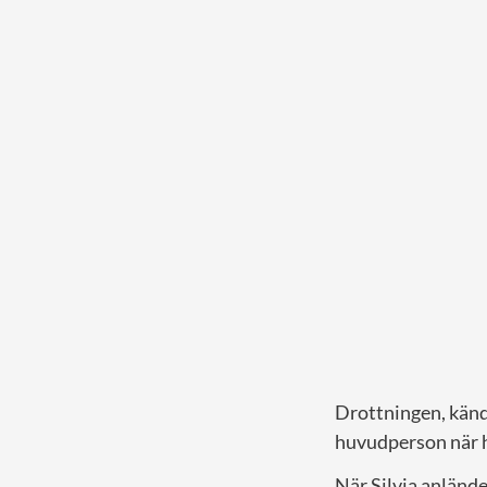
Drottningen, känd
huvudperson när ho
När Silvia anlände