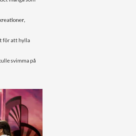
kreationer
,
för att hylla
skulle svimma på