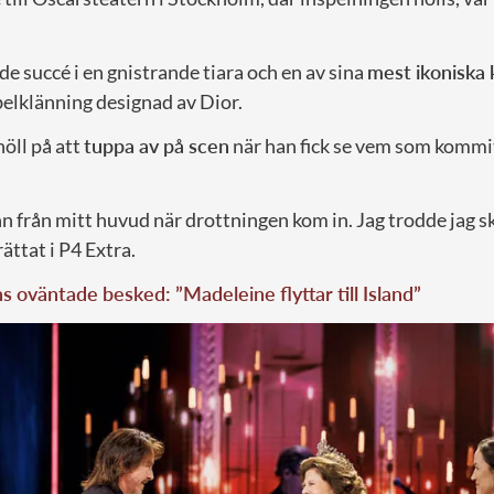
e succé i en gnistrande tiara och en av sina
mest ikoniska 
elklänning designad av Dior.
öll på att
tuppa av på scen
när han fick se vem som kommit 
nn från mitt huvud när drottningen kom in. Jag trodde jag 
rättat i P4 Extra.
 oväntade besked: ”Madeleine flyttar till Island”