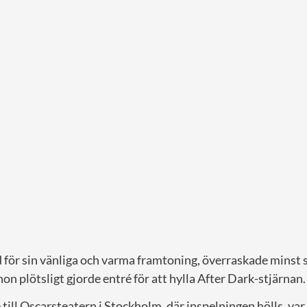
 för sin vänliga och varma framtoning, överraskade minst s
n plötsligt gjorde entré för att hylla After Dark-stjärnan.
 till Oscarsteatern i Stockholm, där inspelningen hölls, v