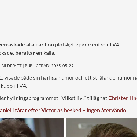
verraskade alla när hon plötsligt gjorde entré i TV4.
kade, berättar en källa.
|
BILDER: TT
|
PUBLICERAD: 2025-05-29
81, visade både sin härliga humor och ett strålande humör n
 kupp i TV4.
der hyllningsprogrammet ”Vilket liv!” tillägnat
Christer Li
aniel i tårar efter Victorias besked – ingen återvändo