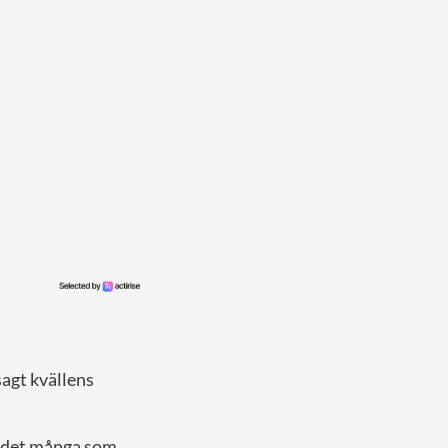
agt kvällens
ar det många som