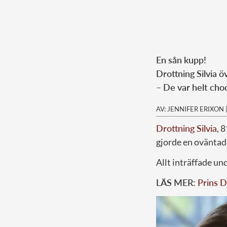
En sån kupp!
Drottning Silvia ö
– De var helt choc
AV: JENNIFER ERIXON
Drottning Silvia
, 
gjorde en oväntad
Allt inträffade un
LÄS MER:
Prins D