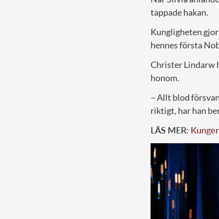
tappade hakan.
Kungligheten gjord
hennes första Nob
Christer Lindarw h
honom.
– Allt blod försva
riktigt, har han be
LÄS MER:
Kungens