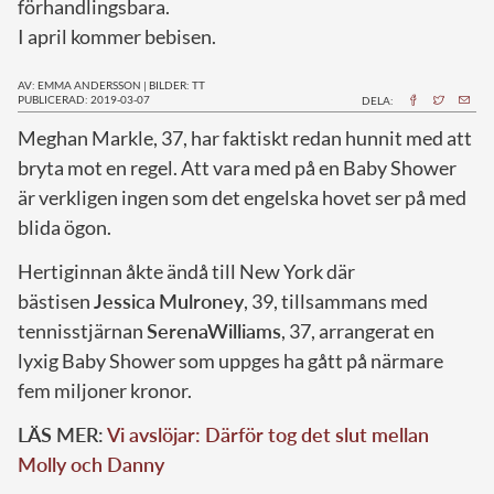
förhandlingsbara.
I april kommer bebisen.
AV: EMMA ANDERSSON
|
BILDER: TT
PUBLICERAD: 2019-03-07
DELA:
M
eghan Markle, 37, har faktiskt redan hunnit med att
bryta mot en regel. Att vara med på en Baby Shower
är verkligen ingen som det engelska hovet ser på med
blida ögon.
Hertiginnan åkte ändå till New York där
bästisen
Jessica
Mulroney
, 39, tillsammans med
tennisstjärnan
Serena
Williams
, 37, arrangerat en
lyxig Baby Shower som uppges ha gått på närmare
fem miljoner kronor.
LÄS MER:
Vi avslöjar: Därför tog det slut mellan
Molly och Danny