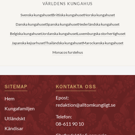
VÄRLDENS KUNGAHUS
Svenska kungahuset
Brittiska kungahuset
Norska kungahuset
Danska kungahuset
Spanska kungahuset
Nederländska kungahuset
Belgiska kungahuset
Jordanska kungahuset
Luxemburgska storhertighuset
Japanska kejsarhuset
Thailändska kungahuset
Marockanska kungahuset
Monacos furstehus
SITEMAP
KONTAKTA OSS
Epost:
Hem
redaktion@alltomkungligt.se
Kungafamiljen
Telefon:
Utländskt
08-611 90 10
Kändisar