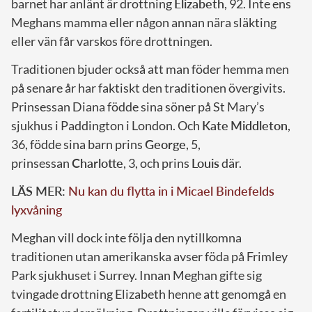
barnet har anlänt är drottning
Elizabeth
, 92. Inte ens
Meghans mamma eller någon annan nära släkting
eller vän får varskos före drottningen.
Traditionen bjuder också att man föder hemma men
på senare år har faktiskt den traditionen övergivits.
Prinsessan Diana födde sina söner på St Mary’s
sjukhus i Paddington i London. Och
Kate
Middleton
,
36, födde sina barn prins
George
, 5,
prinsessan
Charlotte
, 3, och prins
Louis
där.
LÄS MER:
Nu kan du flytta in i Micael Bindefelds
lyxvåning
Meghan vill dock inte följa den nytillkomna
traditionen utan amerikanska avser föda på Frimley
Park sjukhuset i Surrey. Innan Meghan gifte sig
tvingade drottning Elizabeth henne att genomgå en