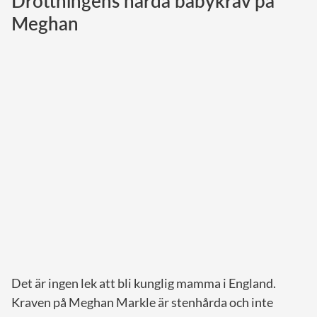
Drottningens hårda babykrav på
Meghan
Norska kungahuset
Danska kungahuset
Spanska kungahuset
Nederländska kungahuset
Belgiska kungahuset
Jordanska kungahuset
Luxemburgska storhertighuset
Japanska kejsarhuset
Thailändska kungahuset
Marockanska kungahuset
Monacos furstehus
Det är ingen lek att bli kunglig mamma i England.
Kraven på Meghan Markle är stenhårda och inte