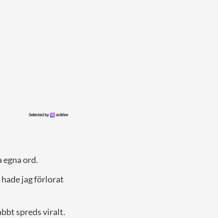
a egna ord.
 hade jag förlorat
bbt spreds viralt.