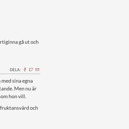
rtiginna gå ut och
DELA:
a med sina egna
tande. Men nu är
om hon vill.
r fruktansvärd och