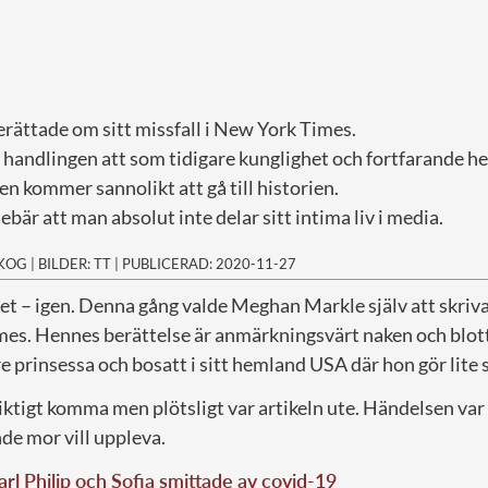
ättade om sitt missfall i New York Times.
handlingen att som tidigare kunglighet och fortfarande he
sen kommer sannolikt att gå till historien.
bär att man absolut inte delar sitt intima liv i media.
SKOG
|
BILDER: TT
|
PUBLICERAD: 2020-11-27
det – igen. Denna gång valde Meghan Markle själv att skriv
mes. Hennes berättelse är anmärkningsvärt naken och blot
 prinsessa och bosatt i sitt hemland USA där hon gör lite s
riktigt komma men plötsligt var artikeln ute. Händelsen va
de mor vill uppleva.
arl Philip och Sofia smittade av covid-19