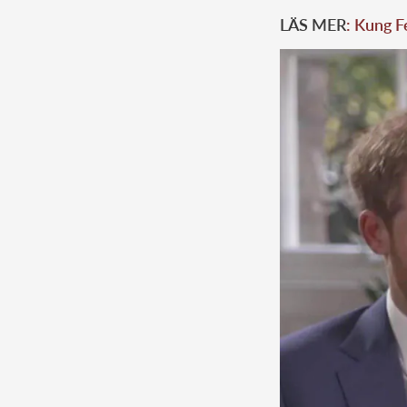
LÄS MER
: Kung F