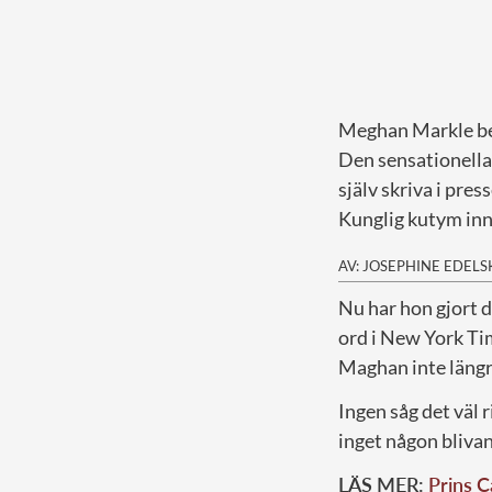
Meghan Markle ber
Den sensationella 
själv skriva i pres
Kunglig kutym inne
AV: JOSEPHINE EDEL
N
u har hon gjort 
ord i New York Ti
Maghan inte längre
Ingen såg det väl 
inget någon blivan
LÄS MER:
Prins C