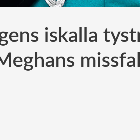
gens iskalla tyst
Meghans missfal