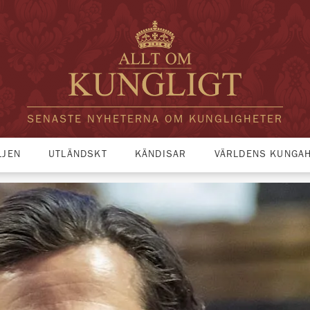
SENASTE NYHETERNA OM KUNGLIGHETER
LJEN
UTLÄNDSKT
KÄNDISAR
VÄRLDENS KUNGA