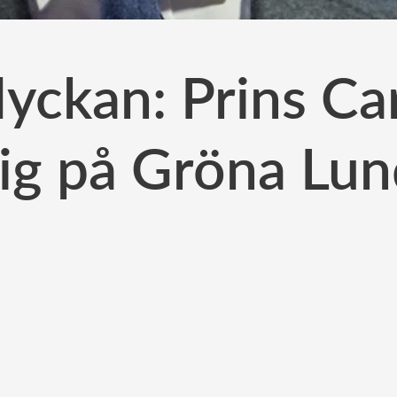
yckan: Prins Car
ig på Gröna Lu