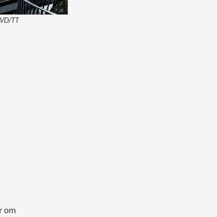
/SVD/TT
r om