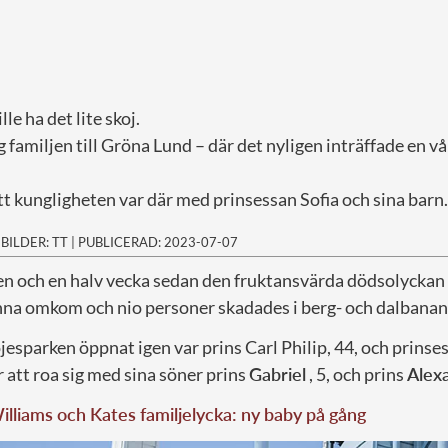
lle ha det lite skoj.
 familjen till Gröna Lund – där det nyligen inträffade en 
t kungligheten var där med prinsessan Sofia och sina barn.
|
BILDER: TT
|
PUBLICERAD: 2023-07-07
 en och en halv vecka sedan den fruktansvärda dödsolyckan
inna omkom och nio personer skadades i berg- och dalbanan 
jesparken öppnat igen var prins Carl Philip, 44, och prinses
r att roa sig med sina söner prins
Gabriel
, 5, och prins
Alex
illiams och Kates familjelycka: ny baby på gång