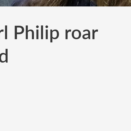
l Philip roar
nd