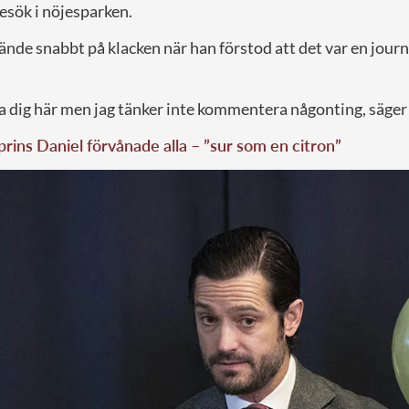
esök i nöjesparken.
vände snabbt på klacken när han förstod att det var en journ
ffa dig här men jag tänker inte kommentera någonting, säger 
prins Daniel förvånade alla – ”sur som en citron”