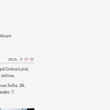
våldsam
DELA:
 på Gröna Lund,
Jetline.
san Sofia, 38,
ande
r, 7.