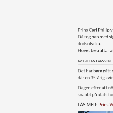
Prins Carl Philip vi
Då tog han med sig
dödsolycka.
Hovet bekräftar at
AV: GITTAN LARSSON
D
et har bara gått
där en 35-årig kv
Dagen efter att nö
snabbt på plats fö
LÄS MER:
Prins W