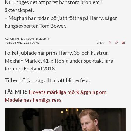
Nu uppges det att paret har stora problem i
äktenskapet.
– Meghan har redan börjat tröttna på Harry, säger
kungaexperten Tom Bower.
AV: GITTAN LARSSON
|
BILDER: TT
PUBLICERAD: 2023-07-05
DELA:
F
olket jublade när prins Harry, 38, och hustrun
Meghan Markle, 41, gifte sig under spektakulära
former i England 2018.
Till en början såg allt ut att bli perfekt.
LÄS MER:
Hovets märkliga mörkläggning om
Madeleines hemliga resa