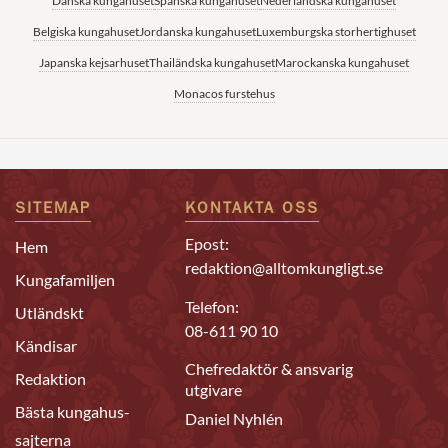
Danska kungahuset
Spanska kungahuset
Nederländska kungahuset
Belgiska kungahuset
Jordanska kungahuset
Luxemburgska storhertighuset
Japanska kejsarhuset
Thailändska kungahuset
Marockanska kungahuset
Monacos furstehus
SITEMAP
KONTAKTA OSS
Epost:
Hem
redaktion@alltomkungligt.se
Kungafamiljen
Telefon:
Utländskt
08-611 90 10
Kändisar
Chefredaktör & ansvarig
Redaktion
utgivare
Bästa kungahus-
Daniel Nyhlén
sajterna