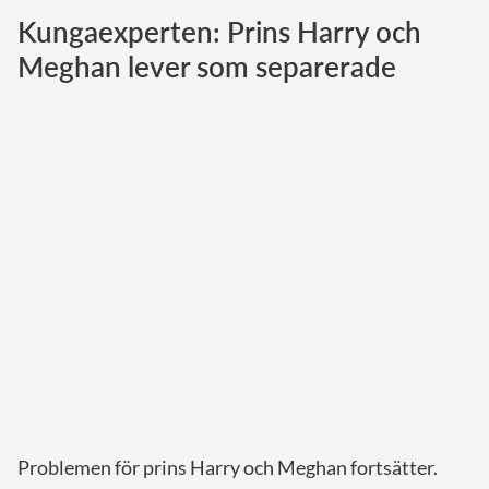
Kungaexperten: Prins Harry och
Norska kungahuset
Meghan lever som separerade
Danska kungahuset
Spanska kungahuset
Nederländska kungahuset
Belgiska kungahuset
Jordanska kungahuset
Luxemburgska storhertighuset
Japanska kejsarhuset
Thailändska kungahuset
Marockanska kungahuset
Monacos furstehus
Problemen för prins Harry och Meghan fortsätter.