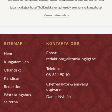
Japanska kejsarhuset
Thailändska kungahuset
Marockanska kungahuset
Monacos furstehus
SITEMAP
KONTAKTA OSS
Epost:
Hem
redaktion@alltomkungligt.se
Kungafamiljen
Telefon:
Utländskt
08-611 90 10
Kändisar
Chefredaktör & ansvarig
Redaktion
utgivare
Bästa kungahus-
Daniel Nyhlén
sajterna