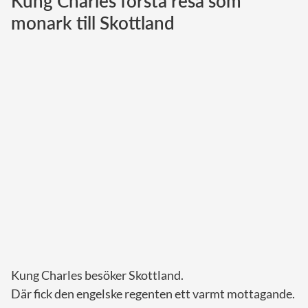
Kung Charles första resa som
monark till Skottland
Norska kungahuset
Danska kungahuset
Spanska kungahuset
Nederländska kungahuset
Belgiska kungahuset
Jordanska kungahuset
Luxemburgska storhertighuset
Japanska kejsarhuset
Thailändska kungahuset
Marockanska kungahuset
Monacos furstehus
Kung Charles besöker Skottland.
Där fick den engelske regenten ett varmt mottagande.