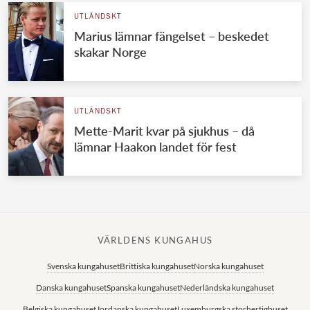
UTLÄNDSKT
Marius lämnar fängelset – beskedet
skakar Norge
UTLÄNDSKT
Mette-Marit kvar på sjukhus – då
lämnar Haakon landet för fest
VÄRLDENS KUNGAHUS
Svenska kungahuset
Brittiska kungahuset
Norska kungahuset
Danska kungahuset
Spanska kungahuset
Nederländska kungahuset
Belgiska kungahuset
Jordanska kungahuset
Luxemburgska storhertighuset