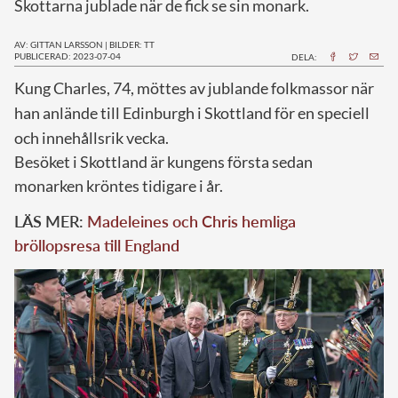
Skottarna jublade när de fick se sin monark.
AV: GITTAN LARSSON
|
BILDER: TT
PUBLICERAD: 2023-07-04
DELA:
K
ung Charles, 74, möttes av jublande folkmassor när
han anlände till Edinburgh i Skottland för en speciell
och innehållsrik vecka.
Besöket i Skottland är kungens första sedan
monarken kröntes tidigare i år.
LÄS MER:
Madeleines och Chris hemliga
bröllopsresa till England