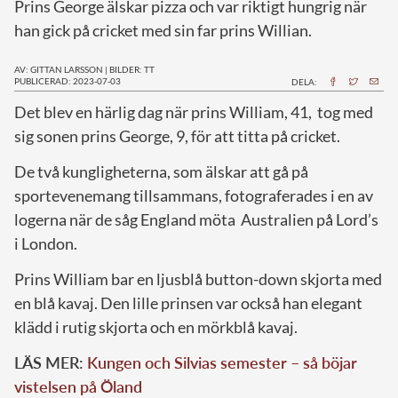
Prins George älskar pizza och var riktigt hungrig när
han gick på cricket med sin far prins Willian.
AV: GITTAN LARSSON
|
BILDER: TT
PUBLICERAD: 2023-07-03
DELA:
D
et blev en härlig dag när prins William, 41, tog med
sig sonen prins George, 9, för att titta på cricket.
De två kungligheterna, som älskar att gå på
sportevenemang tillsammans, fotograferades i en av
logerna när de såg England möta Australien på Lord’s
i London.
Prins William bar en ljusblå button-down skjorta med
en blå kavaj. Den lille prinsen var också han elegant
klädd i rutig skjorta och en mörkblå kavaj.
LÄS MER:
Kungen och Silvias semester – så böjar
vistelsen på Öland