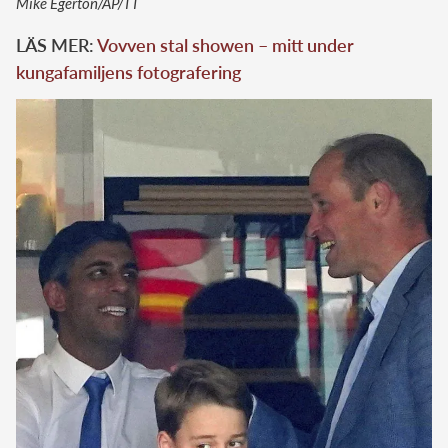
Mike Egerton/AP/TT
LÄS MER:
Vovven stal showen – mitt under
kungafamiljens fotografering