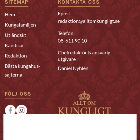
SITEMAP
KONTAKTA OSS
Epost:
Hem
redaktion@alltomkungligt.se
Kungafamiljen
Telefon:
Utländskt
08-611 90 10
Kändisar
Chefredaktör & ansvarig
Redaktion
utgivare
Bästa kungahus-
Daniel Nyhlén
sajterna
FÖLJ OSS
|
|
Sponsrat
Tipsa oss
Annonsera