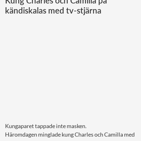
Kung Charles och Camilla på
kändiskalas med tv-stjärna
Norska kungahuset
Danska kungahuset
Spanska kungahuset
Nederländska kungahuset
Belgiska kungahuset
Jordanska kungahuset
Luxemburgska storhertighuset
Japanska kejsarhuset
Thailändska kungahuset
Marockanska kungahuset
Monacos furstehus
Kungaparet tappade inte masken.
Häromdagen minglade kung Charles och Camilla med