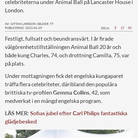
celebriteterna under Animal Ball på Lancaster House i
London.
AV: GITTAN LARSSON
|
BILDER: TT
PUBLICERAD: 2023-06-29
DELA:
F
estligt, fullsatt och beundransvärt. I år firade
välgörenhetstillställningen Animal Ball 20 år och
både kung Charles, 74, och drottning Camilla, 75, var
på plats.
Under mottagningen fick det engelska kungaparet
träffa flera celebriteter, däribland den populära
brittiska tv-profilen
Gemma Collins
, 42, som
medverkat i en mängd engelska program.
LÄS MER:
Sofias jubel efter Carl Philips fantastiska
glädjebesked