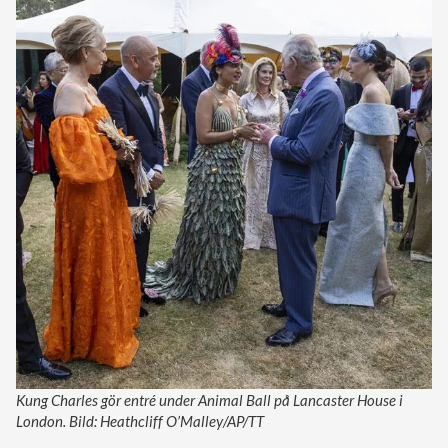
Kung Charles gör entré under Animal Ball på Lancaster House i
London. Bild: Heathcliff O’Malley/AP/TT