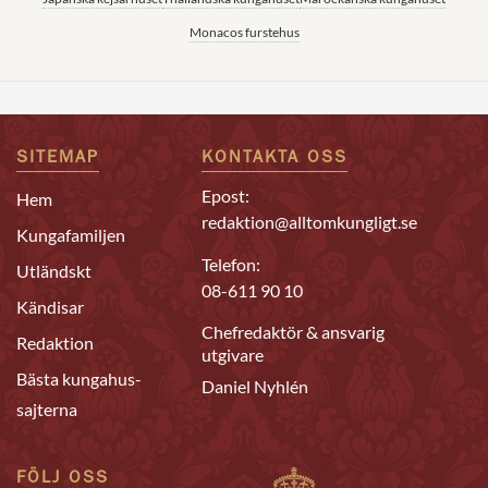
Monacos furstehus
SITEMAP
KONTAKTA OSS
Epost:
Hem
redaktion@alltomkungligt.se
Kungafamiljen
Telefon:
Utländskt
08-611 90 10
Kändisar
Chefredaktör & ansvarig
Redaktion
utgivare
Bästa kungahus-
Daniel Nyhlén
sajterna
FÖLJ OSS