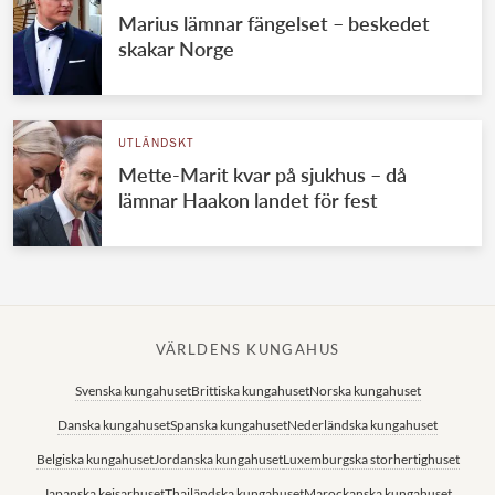
Marius lämnar fängelset – beskedet
skakar Norge
UTLÄNDSKT
Mette-Marit kvar på sjukhus – då
lämnar Haakon landet för fest
VÄRLDENS KUNGAHUS
Svenska kungahuset
Brittiska kungahuset
Norska kungahuset
Danska kungahuset
Spanska kungahuset
Nederländska kungahuset
Belgiska kungahuset
Jordanska kungahuset
Luxemburgska storhertighuset
Japanska kejsarhuset
Thailändska kungahuset
Marockanska kungahuset