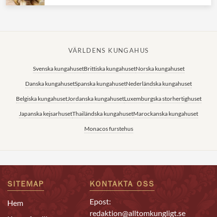
VÄRLDENS KUNGAHUS
Svenska kungahuset
Brittiska kungahuset
Norska kungahuset
Danska kungahuset
Spanska kungahuset
Nederländska kungahuset
Belgiska kungahuset
Jordanska kungahuset
Luxemburgska storhertighuset
Japanska kejsarhuset
Thailändska kungahuset
Marockanska kungahuset
Monacos furstehus
SITEMAP
KONTAKTA OSS
Epost:
Hem
redaktion@alltomkungligt.se