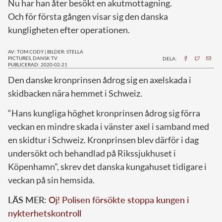
Nu har han åter besökt en akutmottagning.
Och för första gången visar sig den danska
kungligheten efter operationen.
AV: TOM CODY
|
BILDER: STELLA
PICTURES, DANSK TV
DELA:
PUBLICERAD: 2020-02-21
Den danske kronprinsen ådrog sig en axelskada i
skidbacken nära hemmet i Schweiz.
“Hans kungliga höghet kronprinsen ådrog sig förra
veckan en mindre skada i vänster axel i samband med
en skidtur i Schweiz. Kronprinsen blev därför i dag
undersökt och behandlad på Rikssjukhuset i
Köpenhamn”, skrev det danska kungahuset tidigare i
veckan på sin hemsida.
LÄS MER:
Oj! Polisen försökte stoppa kungen i
nykterhetskontroll