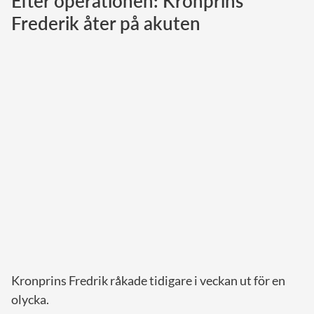
Efter operationen: Kronprins
Frederik åter på akuten
Norska kungahuset
Danska kungahuset
Spanska kungahuset
Nederländska kungahuset
Belgiska kungahuset
Jordanska kungahuset
Luxemburgska storhertighuset
Japanska kejsarhuset
Thailändska kungahuset
Marockanska kungahuset
Monacos furstehus
Kronprins Fredrik råkade tidigare i veckan ut för en
olycka.