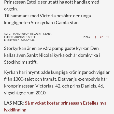
Prinsessan Estelle ser ut att ha gott handlag med
orgeln.
Tillsammans med Victoria besökte den unga
kungligheten Storkyrkan i Gamla Stan.
AV: GITTAN LARSSON
|
BILDER: TT, SARA
FRIBERG/KUNGAHUSET.SE
DELA:
PUBLICERAD: 2020-02-18
S
torkyrkan är en av våra pampigaste kyrkor. Den
kallas även Sankt Nicolai kyrka och är domkyrka i
Stockholms stift.
Kyrkan har inrymt både kungliga kröningar och vigslar
från 1300-talet och framåt. Det var ju exempelvis här
kronprinsessan Victorias, 42, och prins Daniels, 46,
vigsel ägde rum 2010.
LÄS MER:
Så mycket kostar prinsessan Estelles nya
lyxklänning