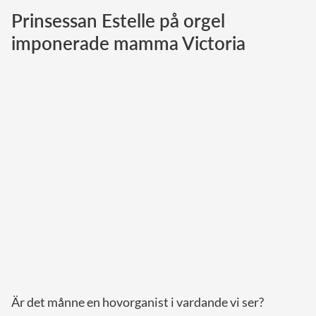
Prinsessan Estelle på orgel
Norska kungahuset
imponerade mamma Victoria
Danska kungahuset
Spanska kungahuset
Nederländska kungahuset
Belgiska kungahuset
Jordanska kungahuset
Luxemburgska storhertighuset
Japanska kejsarhuset
Thailändska kungahuset
Marockanska kungahuset
Monacos furstehus
Är det månne en hovorganist i vardande vi ser?