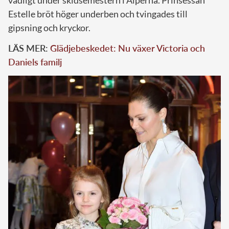
vådligt under skidsemestern i Alperna. Prinsessan
Estelle bröt höger underben och tvingades till
gipsning och kryckor.
LÄS MER:
Glädjebeskedet: Nu växer Victoria och
Daniels familj