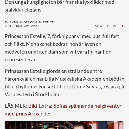
Den unga kungligheten bär franska lyxkläder med
självklar elegans.
AV: EMMA ANDERSSON
|
BILDER: TT
PUBLICERAD: 2020-02-17
DELA:
P
rinsessan Estelle, 7, förknippar vi med bus, full fart
och fläkt. Men skenet bedrar, hon är även en
medveten ung liten dam som vill vara fin när hon
representerar.
Prinsessan Estelle gjorde en strålande entré
häromkvällen när Lilla Musikaliska Akademien bjöd in
till en hyllningskonsert till drottning Silvias, 76, ära på
Vasateatern i Stockholm.
LÄS MER:
Bild-Extra: Sofias spännande helgäventyr
med prins Alexander