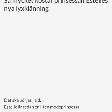
Så mycket kostar prinsessan Estelles
nya lyxklänning
Norska kungahuset
Danska kungahuset
Spanska kungahuset
Nederländska kungahuset
Belgiska kungahuset
Jordanska kungahuset
Luxemburgska storhertighuset
Japanska kejsarhuset
Thailändska kungahuset
Marockanska kungahuset
Monacos furstehus
Det ska börjas i tid.
Estelle är redan en liten modeprinsessa.