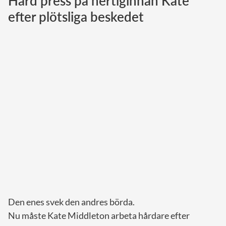
Hård press på hertiginnan Kate
efter plötsliga beskedet
Norska kungahuset
Danska kungahuset
Spanska kungahuset
Nederländska kungahuset
Belgiska kungahuset
Jordanska kungahuset
Luxemburgska storhertighuset
Japanska kejsarhuset
Thailändska kungahuset
Marockanska kungahuset
Monacos furstehus
Den enes svek den andres börda.
Nu måste Kate Middleton arbeta hårdare efter