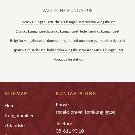
VÄRLDENS KUNGAHUS
Svenska kungahuset
Brittiska kungahuset
Norska kungahuset
Danska kungahuset
Spanska kungahuset
Nederländska kungahuset
Belgiska kungahuset
Jordanska kungahuset
Luxemburgska storhertighuset
Japanska kejsarhuset
Thailändska kungahuset
Marockanska kungahuset
Monacos furstehus
SITEMAP
KONTAKTA OSS
Epost:
Hem
redaktion@alltomkungligt.se
Kungafamiljen
Telefon:
Utländskt
08-611 90 10