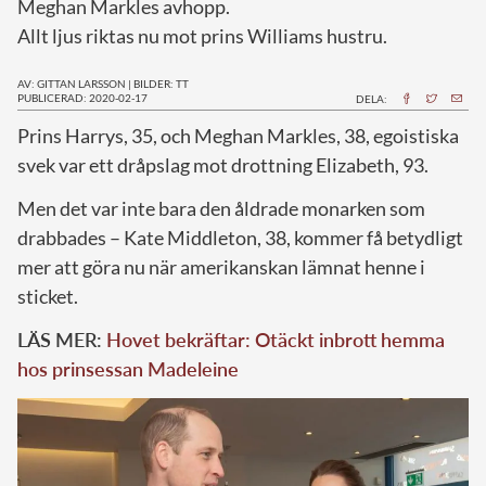
Meghan Markles avhopp.
Allt ljus riktas nu mot prins Williams hustru.
AV: GITTAN LARSSON
|
BILDER: TT
PUBLICERAD: 2020-02-17
DELA:
P
rins Harrys, 35, och Meghan Markles, 38, egoistiska
svek var ett dråpslag mot drottning Elizabeth, 93.
Men det var inte bara den åldrade monarken som
drabbades – Kate Middleton, 38, kommer få betydligt
mer att göra nu när amerikanskan lämnat henne i
sticket.
LÄS MER:
Hovet bekräftar: Otäckt inbrott hemma
hos prinsessan Madeleine