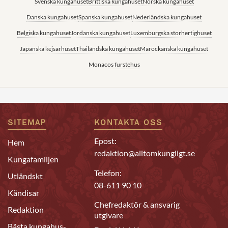
Svenska kungahuset
Brittiska kungahuset
Norska kungahuset
Danska kungahuset
Spanska kungahuset
Nederländska kungahuset
Belgiska kungahuset
Jordanska kungahuset
Luxemburgska storhertighuset
Japanska kejsarhuset
Thailändska kungahuset
Marockanska kungahuset
Monacos furstehus
SITEMAP
KONTAKTA OSS
Epost:
Hem
redaktion@alltomkungligt.se
Kungafamiljen
Telefon:
Utländskt
08-611 90 10
Kändisar
Chefredaktör & ansvarig
Redaktion
utgivare
Bästa kungahus-