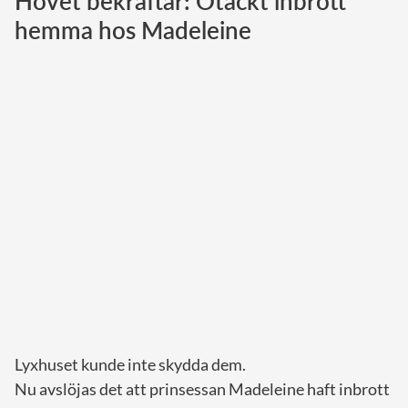
Hovet bekräftar: Otäckt inbrott
hemma hos Madeleine
Norska kungahuset
Danska kungahuset
Spanska kungahuset
Nederländska kungahuset
Belgiska kungahuset
Jordanska kungahuset
Luxemburgska storhertighuset
Japanska kejsarhuset
Thailändska kungahuset
Marockanska kungahuset
Monacos furstehus
Lyxhuset kunde inte skydda dem.
Nu avslöjas det att prinsessan Madeleine haft inbrott