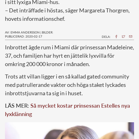
i sitt lyxiga Miami-hus.
– Det inträffade i höstas, säger Margareta Thorgren,
hovets informationschef.
AV: EMMA ANDERSSON
|
BILDER:
PUBLICERAD: 2020-02-17
DELA:
I
nbrottet ägde rum i Miami där prinsessan Madeleine,
37, och familjen har hyrt en jättelik lyxvilla för
omkring 200 000 kronor i månaden.
Trots att villan ligger i en så kallad gated community
med patrullerande vakter och höga staket lyckades
inbrottstjuvarna ta sig in i huset.
LÄS MER:
Så mycket kostar prinsessan Estelles nya
lyxklänning