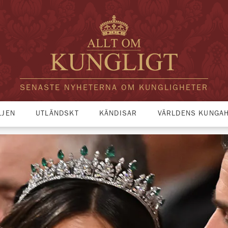
SENASTE NYHETERNA OM KUNGLIGHETER
LJEN
UTLÄNDSKT
KÄNDISAR
VÄRLDENS KUNGA