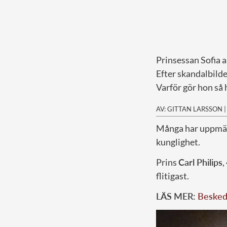
Prinsessan Sofia a
Efter skandalbilde
Varför gör hon så 
AV: GITTAN LARSSON
M
ånga har uppmär
kunglighet.
Prins
Carl Philips
,
flitigast.
LÄS MER:
Beskede