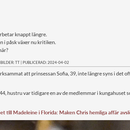
rbetar knappt längre.
n i påsk växer nu kritiken.
här?
|
BILDER: TT
|
PUBLICERAD: 2024-04-02
ksammat att prinsessan Sofia, 39, inte längre syns i det o
 44, hustru var tidigare en av de medlemmar i kungahuset s
t till Madeleine i Florida: Maken Chris hemliga affär avsl