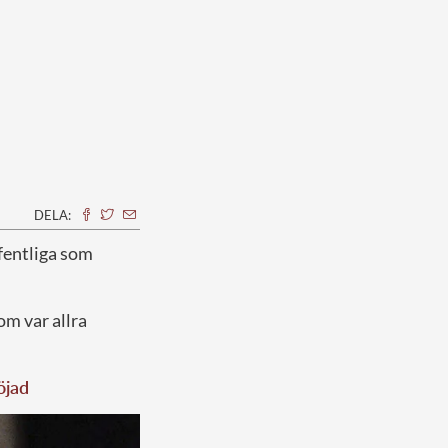
DELA:
ffentliga som
om var allra
öjad