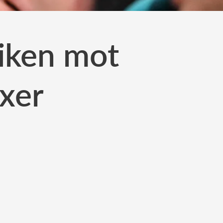
tiken mot
äxer