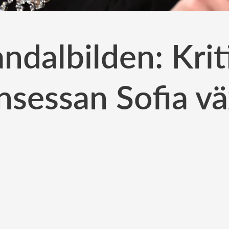
andalbilden: Kri
nsessan Sofia v