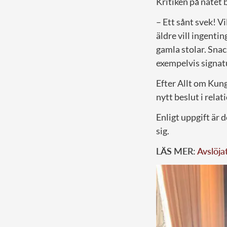
Kritiken på nätet 
– Ett sånt svek! V
äldre vill ingenti
gamla stolar. Snack
exempelvis signat
Efter Allt om Kun
nytt beslut i relat
Enligt uppgift är d
sig.
LÄS MER:
Avslöja