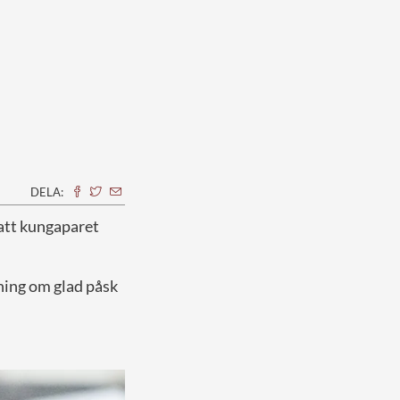
DELA:
att kungaparet
sning om glad påsk