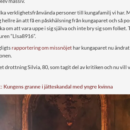
blev massiv.
ilka verklighetsfrånvända personer till kungafamilj vi har.
ng hellre än att få en påskhälsning från kungaparet och så po
a om att vara uppe i sig själva och inte bry sig som folket. 
uren ”LIsa8916”.
gligts
rapportering om missnöjet
har kungaparet nu ändrat s
ionen.
et drottning Silvia, 80, som tagit del av kritiken och nu vill
t: Kungens granne i jätteskandal med yngre kvinna