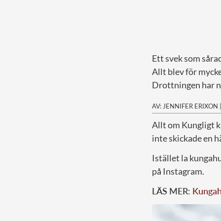
Ett svek som såra
Allt blev för mycke
Drottningen har n
AV: JENNIFER ERIXON
A
llt om Kungligt 
inte skickade en h
Istället la kungah
på Instagram.
LÄS MER:
Kungahu