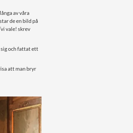
 Många av våra
star de en bild på
Tvi vale! skrev
ig och fattat ett
 visa att man bryr