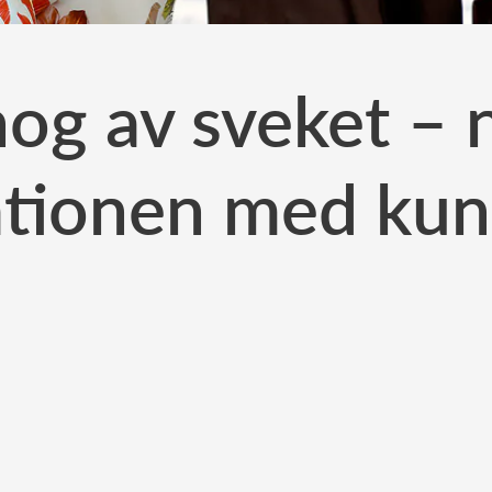
 nog av sveket – n
ationen med ku