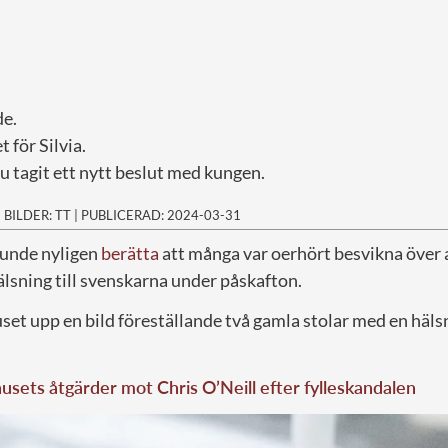
de.
t för Silvia.
u tagit ett nytt beslut med kungen.
|
BILDER: TT
|
PUBLICERAD: 2024-03-31
kunde nyligen
berätta
att många var oerhört besvikna över 
älsning till svenskarna under påskafton.
uset upp en bild föreställande två gamla stolar med en häl
sets åtgärder mot Chris O’Neill efter fylleskandalen