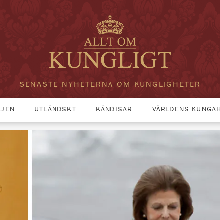
SENASTE NYHETERNA OM KUNGLIGHETER
LJEN
UTLÄNDSKT
KÄNDISAR
VÄRLDENS KUNGA