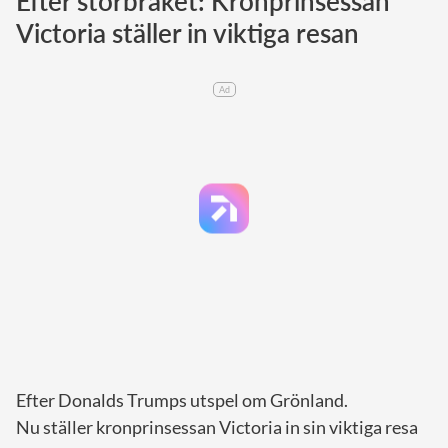
Efter storbråket: Kronprinsessan
Victoria ställer in viktiga resan
Norska kungahuset
Danska kungahuset
Ad
Spanska kungahuset
Nederländska kungahuset
Belgiska kungahuset
Jordanska kungahuset
Luxemburgska storhertighuset
Japanska kejsarhuset
Thailändska kungahuset
Marockanska kungahuset
Monacos furstehus
Efter Donalds Trumps utspel om Grönland.
Nu ställer kronprinsessan Victoria in sin viktiga resa