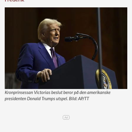
Kronprinsessan Victorias beslut beror på den amerikanske
presidenten Donald Trumps utspel. Bild: AP/TT
Ad