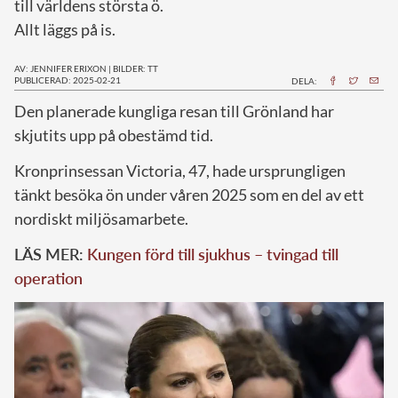
till världens största ö.
Allt läggs på is.
AV: JENNIFER ERIXON
|
BILDER: TT
PUBLICERAD: 2025-02-21
DELA:
Den planerade kungliga resan till Grönland har
skjutits upp på obestämd tid.
Kronprinsessan Victoria, 47, hade ursprungligen
tänkt besöka ön under våren 2025 som en del av ett
nordiskt miljösamarbete.
LÄS MER:
Kungen förd till sjukhus – tvingad till
operation