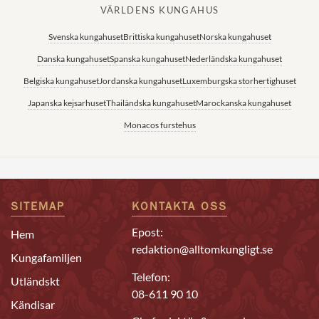
VÄRLDENS KUNGAHUS
Svenska kungahuset
Brittiska kungahuset
Norska kungahuset
Danska kungahuset
Spanska kungahuset
Nederländska kungahuset
Belgiska kungahuset
Jordanska kungahuset
Luxemburgska storhertighuset
Japanska kejsarhuset
Thailändska kungahuset
Marockanska kungahuset
Monacos furstehus
SITEMAP
KONTAKTA OSS
Epost:
Hem
redaktion@alltomkungligt.se
Kungafamiljen
Telefon:
Utländskt
08-611 90 10
Kändisar