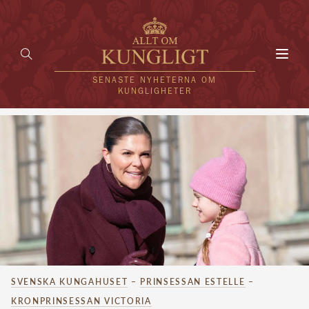
Toggl
navig
SENASTE NYHETERNA OM
KUNGLIGHETER
HEM
KUNGAFAMILJEN
UTLÄNDSKT
KÄNDISAR
VÄRLDENS KUNGAHUS
SVENSKA KUNGAHUSET
–
PRINSESSAN ESTELLE
–
Svenska kungahuset
REDAKTION
KRONPRINSESSAN VICTORIA
Brittiska kungahuset