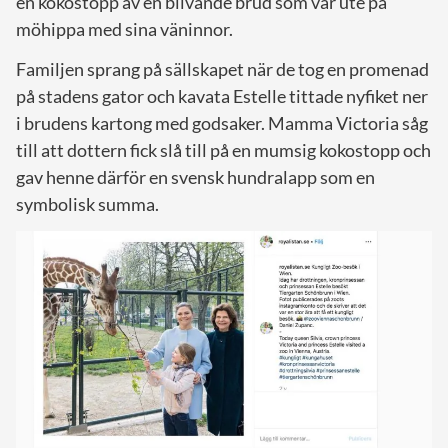
en kokostopp av en blivande brud som var ute på
möhippa med sina väninnor.
Familjen sprang på sällskapet när de tog en promenad
på stadens gator och kavata Estelle tittade nyfiket ner
i brudens kartong med godsaker. Mamma Victoria såg
till att dottern fick slå till på en mumsig kokostopp och
gav henne därför en svensk hundralapp som en
symbolisk summa.