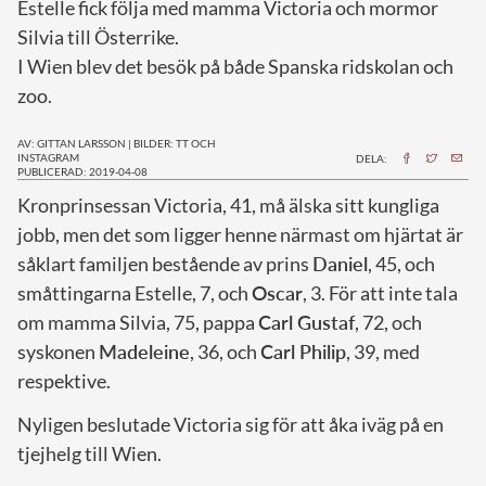
Estelle fick följa med mamma Victoria och mormor
Silvia till Österrike.
I Wien blev det besök på både Spanska ridskolan och
zoo.
AV: GITTAN LARSSON
|
BILDER: TT OCH
INSTAGRAM
DELA:
PUBLICERAD: 2019-04-08
K
ronprinsessan Victoria, 41, må älska sitt kungliga
jobb, men det som ligger henne närmast om hjärtat är
såklart familjen bestående av prins
Daniel
, 45, och
småttingarna Estelle, 7, och
Oscar
, 3. För att inte tala
om mamma Silvia, 75, pappa
Carl Gustaf
, 72, och
syskonen
Madeleine
, 36, och
Carl Philip
, 39, med
respektive.
Nyligen beslutade Victoria sig för att åka iväg på en
tjejhelg till Wien.