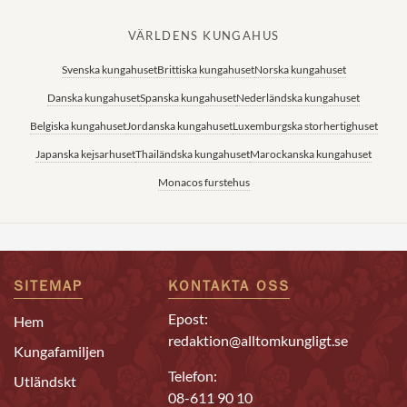
VÄRLDENS KUNGAHUS
Svenska kungahuset
Brittiska kungahuset
Norska kungahuset
Danska kungahuset
Spanska kungahuset
Nederländska kungahuset
Belgiska kungahuset
Jordanska kungahuset
Luxemburgska storhertighuset
Japanska kejsarhuset
Thailändska kungahuset
Marockanska kungahuset
Monacos furstehus
SITEMAP
KONTAKTA OSS
Epost:
Hem
redaktion@alltomkungligt.se
Kungafamiljen
Telefon:
Utländskt
08-611 90 10