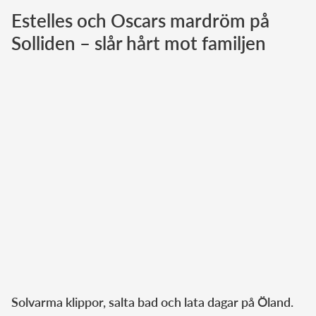
Estelles och Oscars mardröm på
Norska kungahuset
Solliden – slår hårt mot familjen
Danska kungahuset
Spanska kungahuset
Nederländska kungahuset
Belgiska kungahuset
Jordanska kungahuset
Luxemburgska storhertighuset
Japanska kejsarhuset
Thailändska kungahuset
Marockanska kungahuset
Monacos furstehus
Solvarma klippor, salta bad och lata dagar på Öland.