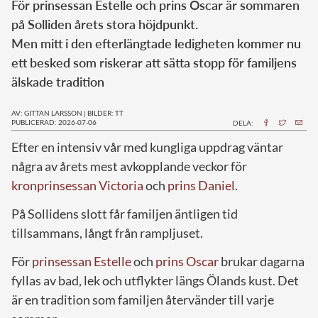
För prinsessan Estelle och prins Oscar är sommaren
på Solliden årets stora höjdpunkt.
Men mitt i den efterlängtade ledigheten kommer nu
ett besked som riskerar att sätta stopp för familjens
älskade tradition
AV: GITTAN LARSSON
|
BILDER: TT
PUBLICERAD: 2026-07-06
DELA:
Efter en intensiv vår med kungliga uppdrag väntar
några av årets mest avkopplande veckor för
kronprinsessan Victoria
och
prins Daniel
.
På Sollidens slott får familjen äntligen tid
tillsammans, långt från rampljuset.
För
prinsessan Estelle
och
prins Oscar
brukar dagarna
fyllas av bad, lek och utflykter längs Ölands kust. Det
är en tradition som familjen återvänder till varje