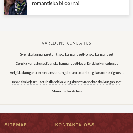
romantiska bilderna!
VÄRLDENS KUNGAHUS
Svenska kungahuset
Brittiska kungahuset
Norska kungahuset
Danska kungahuset
Spanska kungahuset
Nederländska kungahuset
Belgiska kungahuset
Jordanska kungahuset
Luxemburgska storhertighuset
Japanska kejsarhuset
Thailändska kungahuset
Marockanska kungahuset
Monacos furstehus
SITEMAP
KONTAKTA OSS