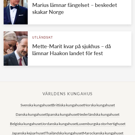
Marius lämnar fängelset – beskedet
skakar Norge
UTLÄNDSKT
Mette-Marit kvar på sjukhus – då
lämnar Haakon landet för fest
VÄRLDENS KUNGAHUS
Svenska kungahuset
Brittiska kungahuset
Norska kungahuset
Danska kungahuset
Spanska kungahuset
Nederländska kungahuset
Belgiska kungahuset
Jordanska kungahuset
Luxemburgska storhertighuset
Japanska kejsarhuset
Thailändska kungahuset
Marockanska kungahuset