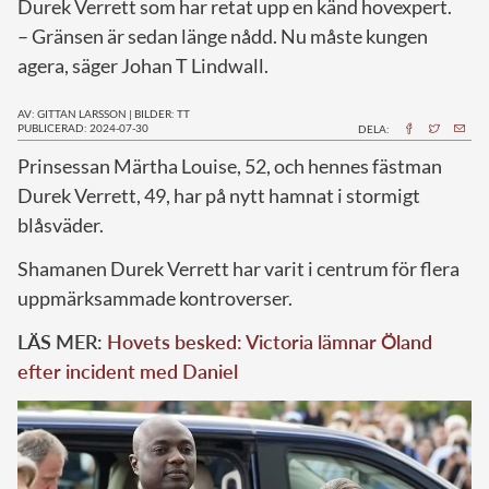
Durek Verrett som har retat upp en känd hovexpert.
– Gränsen är sedan länge nådd. Nu måste kungen
agera, säger Johan T Lindwall.
AV: GITTAN LARSSON
|
BILDER: TT
PUBLICERAD: 2024-07-30
DELA:
P
rinsessan Märtha Louise, 52, och hennes fästman
Durek Verrett, 49, har på nytt hamnat i stormigt
blåsväder.
Shamanen Durek Verrett har varit i centrum för flera
uppmärksammade kontroverser.
LÄS MER:
Hovets besked: Victoria lämnar Öland
efter incident med Daniel