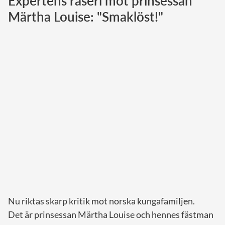
Expertens raseri mot prinsessan
Märtha Louise: "Smaklöst!"
Norska kungahuset
Danska kungahuset
Spanska kungahuset
Nederländska kungahuset
Belgiska kungahuset
Jordanska kungahuset
Luxemburgska storhertighuset
Japanska kejsarhuset
Thailändska kungahuset
Marockanska kungahuset
Monacos furstehus
Nu riktas skarp kritik mot norska kungafamiljen.
Det är prinsessan Märtha Louise och hennes fästman