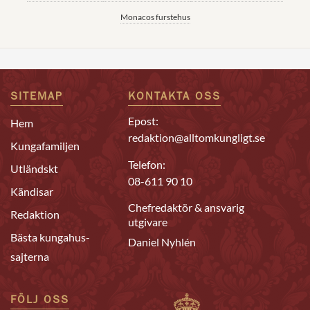
Monacos furstehus
SITEMAP
KONTAKTA OSS
Epost:
Hem
redaktion@alltomkungligt.se
Kungafamiljen
Telefon:
Utländskt
08-611 90 10
Kändisar
Chefredaktör & ansvarig
Redaktion
utgivare
Bästa kungahus-
Daniel Nyhlén
sajterna
FÖLJ OSS