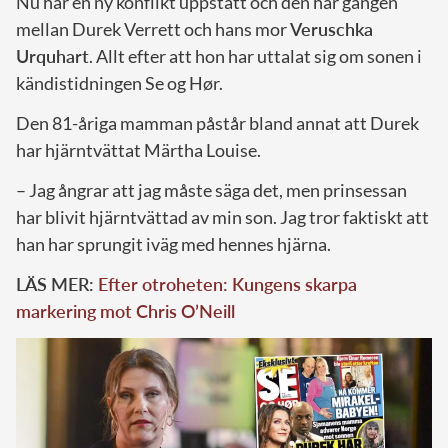
Nu har en ny konflikt uppstått och den här gången
mellan Durek Verrett och hans mor
Veruschka
Urquhart
. Allt efter att hon har uttalat sig om sonen i
kändistidningen Se og Hør.
Den 81-åriga mamman påstår bland annat att Durek
har hjärntvättat Märtha Louise.
– Jag ångrar att jag måste säga det, men prinsessan
har blivit hjärntvättad av min son. Jag tror faktiskt att
han har sprungit iväg med hennes hjärna.
LÄS MER:
Efter otroheten: Kungens skarpa
markering mot Chris O’Neill