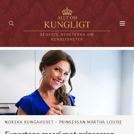
Toggl
navig
SENASTE NYHETERNA OM
KUNGLIGHETER
HEM
KUNGAFAMILJEN
UTLÄNDSKT
KÄNDISAR
VÄRLDENS KUNGAHUS
NORSKA KUNGAHUSET
–
PRINSESSAN MÄRTHA LOUISE
Svenska kungahuset
REDAKTION
Brittiska kungahuset