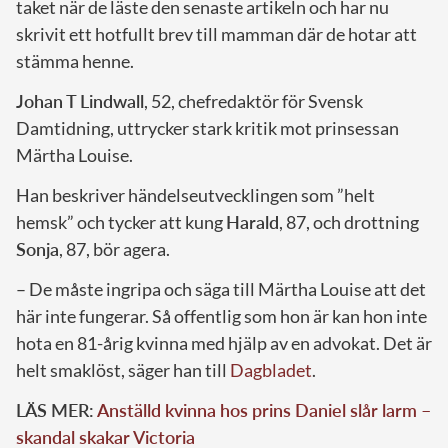
taket när de läste den senaste artikeln och har nu
skrivit ett hotfullt brev till mamman där de hotar att
stämma henne.
Johan T Lindwall
, 52, chefredaktör för Svensk
Damtidning, uttrycker stark kritik mot prinsessan
Märtha Louise.
Han beskriver händelseutvecklingen som ”helt
hemsk” och tycker att kung
Harald
, 87, och drottning
Sonja
, 87, bör agera.
– De måste ingripa och säga till Märtha Louise att det
här inte fungerar. Så offentlig som hon är kan hon inte
hota en 81-årig kvinna med hjälp av en advokat. Det är
helt smaklöst, säger han till
Dagbladet
.
LÄS MER:
Anställd kvinna hos prins Daniel slår larm –
skandal skakar Victoria