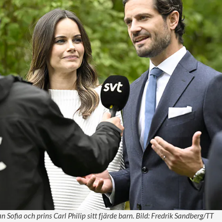
an Sofia och prins Carl Philip sitt fjärde barn. Bild: Fredrik Sandberg/TT