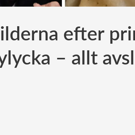
ilderna efter pr
lycka – allt avs