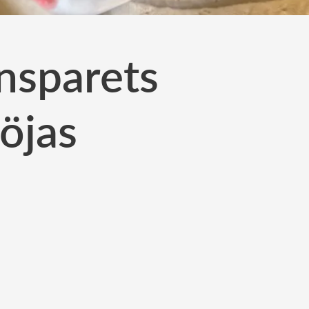
insparets
löjas