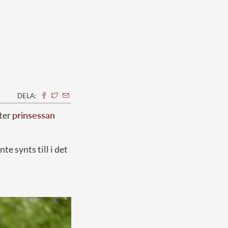
DELA:
tter
prinsessan
e synts till i det