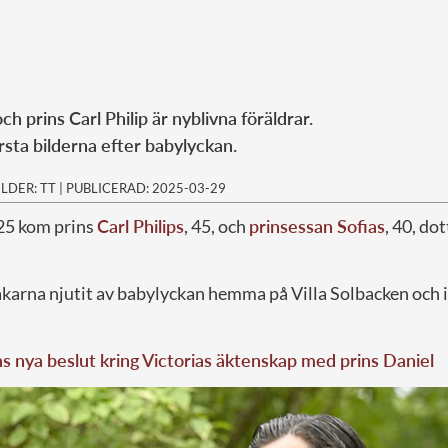
ch prins Carl Philip är nyblivna föräldrar.
sta bilderna efter babylyckan.
ILDER: TT
|
PUBLICERAD: 2025-03-29
25 kom prins
Carl Philips
, 45, och
prinsessan Sofias
, 40, do
arna njutit av babylyckan hemma på Villa Solbacken och int
 nya beslut kring Victorias äktenskap med prins Daniel