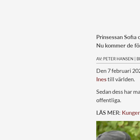
Prinsessan Sofia o
Nu kommer de för
AV: PETER HANSEN
|
B
Den 7 februari 20
Ines
till världen.
Sedan dess har mak
offentliga.
LÄS MER:
Kungens