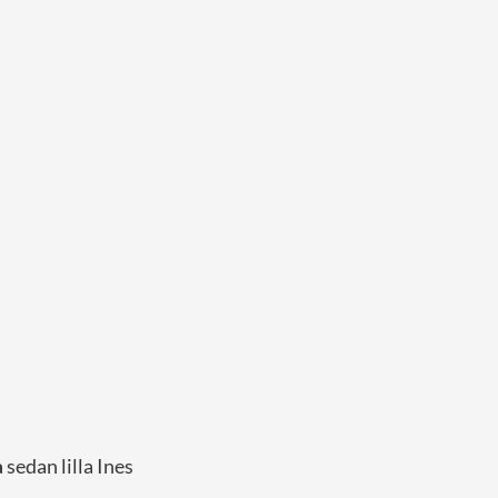
a
sedan lilla Ines