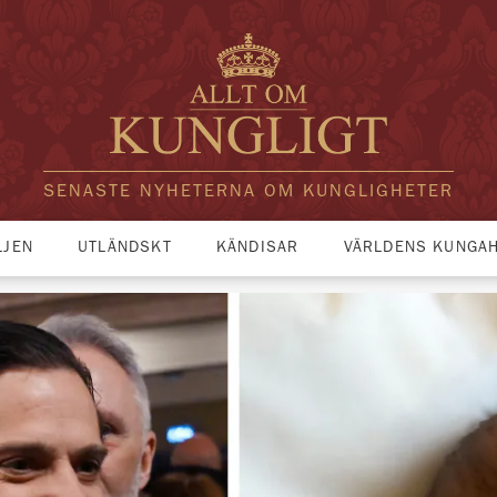
SENASTE NYHETERNA OM KUNGLIGHETER
LJEN
UTLÄNDSKT
KÄNDISAR
VÄRLDENS KUNGA