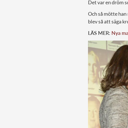
Det var en dröm so
Och så mötte han n
blev så att säga k
LÄS MER:
Nya man