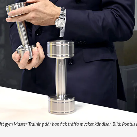
sitt gym Master Training där han fick träffa mycket kändisar. Bild: Pontu