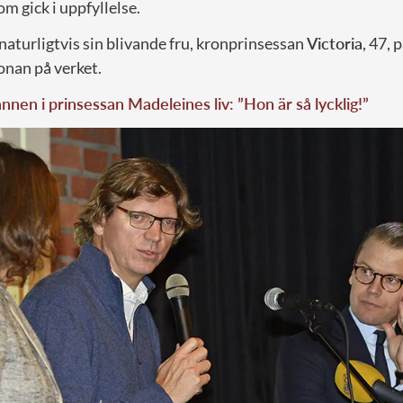
m gick i uppfyllelse.
aturligtvis sin blivande fru, kronprinsessan
Victoria
, 47,
ronan på verket.
nen i prinsessan Madeleines liv: ”Hon är så lycklig!”