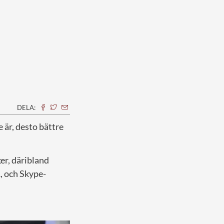
DELA:
e är, desto bättre
er, däribland
1, och Skype-