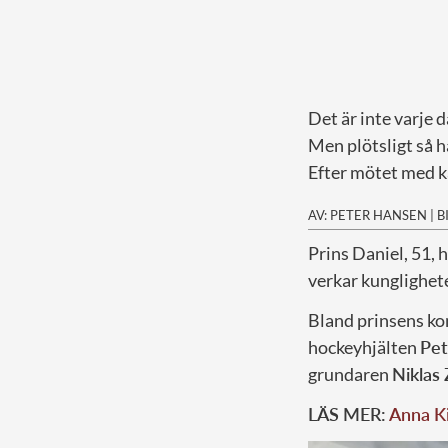
Det är inte varje d
Men plötsligt så h
Efter mötet med kä
AV: PETER HANSEN
|
B
P
rins Daniel, 51, h
verkar kunglighete
Bland prinsens ko
hockeyhjälten
Pet
grundaren
Niklas
LÄS MER:
Anna Ki