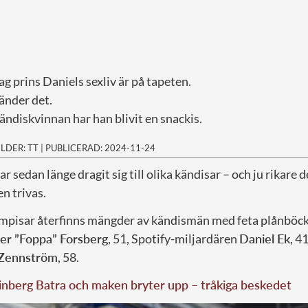
ag prins Daniels sexliv är på tapeten.
änder det.
ndiskvinnan har han blivit en snackis.
ILDER: TT
|
PUBLICERAD: 2024-11-24
ar sedan länge dragit sig till olika kändisar – och ju rikare d
n trivas.
mpisar återfinns mängder av kändismän med feta plånböck
er ”Foppa” Forsberg
, 51, Spotify-miljardären
Daniel Ek
, 4
 Zennström
, 58.
nberg Batra och maken bryter upp – tråkiga beskedet