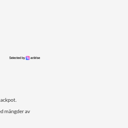
jackpot.
med mängder av