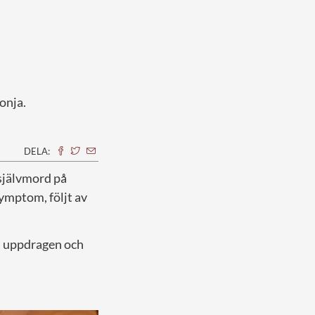
onja.
DELA:
självmord på
symptom, följt av
la uppdragen och