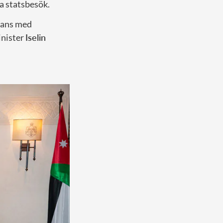
ka statsbesök.
mans med
inister
Iselin