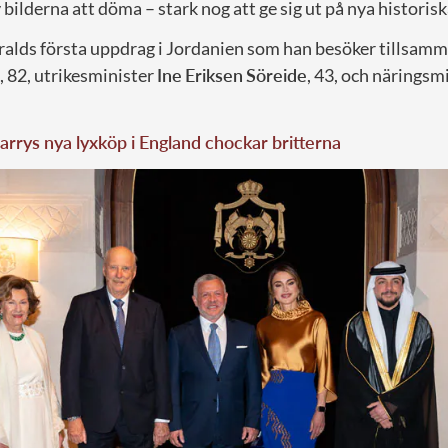
v bilderna att döma – stark nog att ge sig ut på nya historis
ralds första uppdrag i Jordanien som han besöker tillsam
, 82, utrikesminister
Ine
Eriksen
Söreide
, 43, och näringsm
arrys nya lyxköp i England chockar britterna