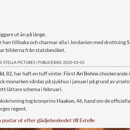
ggare ut än på länge.
 han tillbaka och charmar alla i Jordanien med drottning S
ar bilderna från statsbesöket.
R: STELLA PICTURES
|
PUBLICERAD: 2020-03-03
ld
, 82, har haft en tuff vinter. Först
Ari
Behns
chockerande 
ick monarken vårdas på sjukhus i januari på grund av yrsel
tt lättare schema i februari.
kskrivning tog kronprins
Haakon
, 46, hand om de officiel
rges regent.
a pustar ut efter glädjebeskedet till Estelle