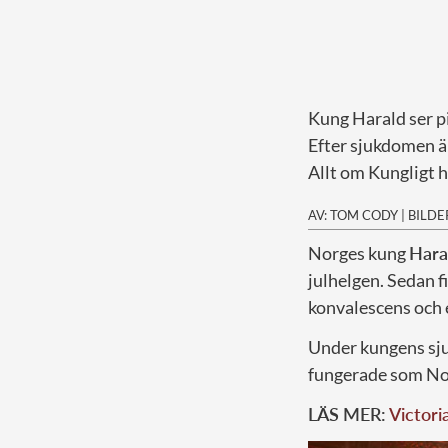
Kung Harald ser pi
Efter sjukdomen är
Allt om Kungligt h
AV: TOM CODY
|
BILDE
N
orges kung
Hara
julhelgen. Sedan f
konvalescens och e
Under kungens sju
fungerade som No
LÄS MER:
Victori