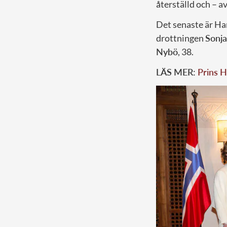
återställd och – a
Det senaste är Ha
drottningen
Sonja
Nybö
, 38.
LÄS MER:
Prins H