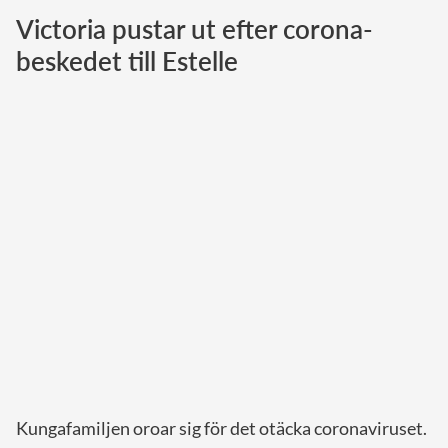
Victoria pustar ut efter corona-
Norska kungahuset
beskedet till Estelle
Danska kungahuset
Spanska kungahuset
Nederländska kungahuset
Belgiska kungahuset
Jordanska kungahuset
Luxemburgska storhertighuset
Japanska kejsarhuset
Thailändska kungahuset
Marockanska kungahuset
Monacos furstehus
Kungafamiljen oroar sig för det otäcka coronaviruset.