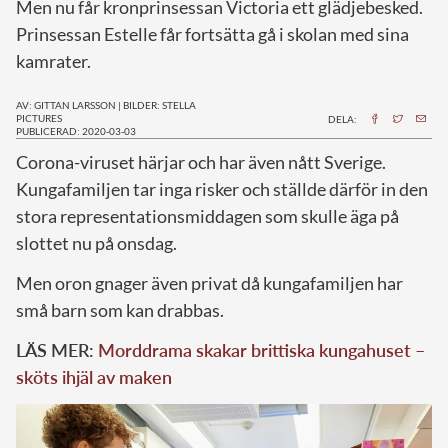
Men nu får kronprinsessan Victoria ett glädjebesked.
Prinsessan Estelle får fortsätta gå i skolan med sina
kamrater.
AV: GITTAN LARSSON
|
BILDER: STELLA
PICTURES
DELA:
PUBLICERAD: 2020-03-03
C
orona-viruset härjar och har även nått Sverige.
Kungafamiljen tar inga risker och ställde därför in den
stora representationsmiddagen som skulle äga på
slottet nu på onsdag.
Men oron gnager även privat då kungafamiljen har
små barn som kan drabbas.
LÄS MER:
Morddrama skakar brittiska kungahuset –
sköts ihjäl av maken