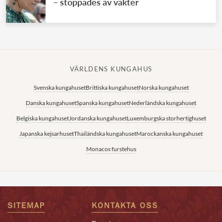
– stoppades av vakter
VÄRLDENS KUNGAHUS
Svenska kungahuset
Brittiska kungahuset
Norska kungahuset
Danska kungahuset
Spanska kungahuset
Nederländska kungahuset
Belgiska kungahuset
Jordanska kungahuset
Luxemburgska storhertighuset
Japanska kejsarhuset
Thailändska kungahuset
Marockanska kungahuset
Monacos furstehus
SITEMAP
KONTAKTA OSS