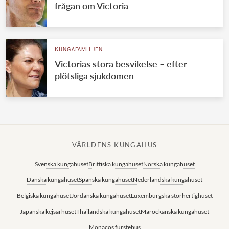
frågan om Victoria
KUNGAFAMILJEN
Victorias stora besvikelse – efter
plötsliga sjukdomen
VÄRLDENS KUNGAHUS
Svenska kungahuset
Brittiska kungahuset
Norska kungahuset
Danska kungahuset
Spanska kungahuset
Nederländska kungahuset
Belgiska kungahuset
Jordanska kungahuset
Luxemburgska storhertighuset
Japanska kejsarhuset
Thailändska kungahuset
Marockanska kungahuset
Monacos furstehus