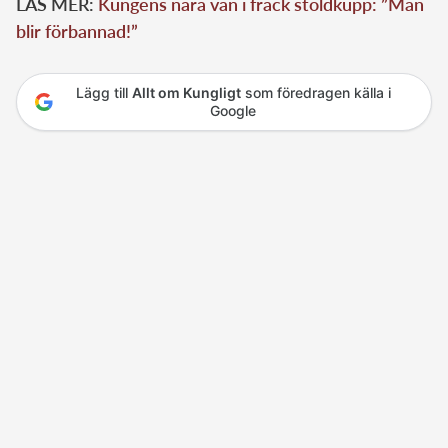
LÄS MER:
Kungens nära vän i fräck stöldkupp: ”Man
blir förbannad!”
Lägg till
Allt om Kungligt
som föredragen källa i
Google