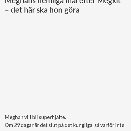
Meghans hemliga mål efter Megxit
– det här ska hon göra
Norska kungahuset
Danska kungahuset
Spanska kungahuset
Nederländska kungahuset
Belgiska kungahuset
Jordanska kungahuset
Luxemburgska storhertighuset
Japanska kejsarhuset
Thailändska kungahuset
Marockanska kungahuset
Monacos furstehus
Meghan vill bli superhjälte.
Om 29 dagar är det slut på det kungliga, så varför inte