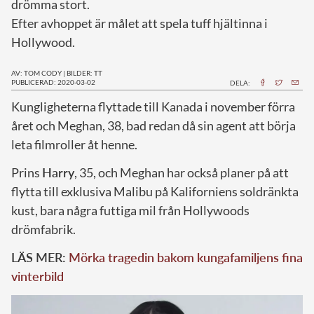
drömma stort.
Efter avhoppet är målet att spela tuff hjältinna i
Hollywood.
AV: TOM CODY
|
BILDER: TT
PUBLICERAD: 2020-03-02
DELA:
K
ungligheterna flyttade till Kanada i november förra
året och Meghan, 38, bad redan då sin agent att börja
leta filmroller åt henne.
Prins
Harry
, 35, och Meghan har också planer på att
flytta till exklusiva Malibu på Kaliforniens soldränkta
kust, bara några futtiga mil från Hollywoods
drömfabrik.
LÄS MER:
Mörka tragedin bakom kungafamiljens fina
vinterbild