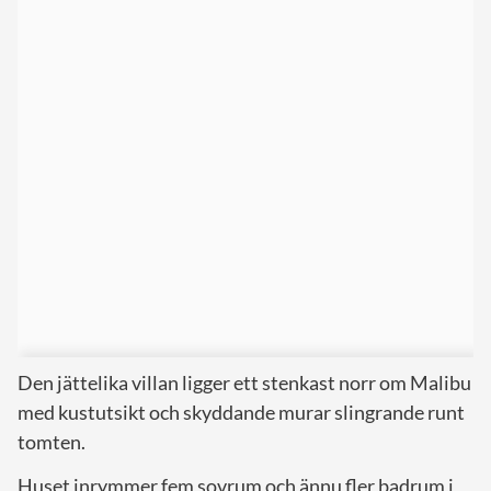
Den jättelika villan ligger ett stenkast norr om Malibu
med kustutsikt och skyddande murar slingrande runt
tomten.
Huset inrymmer fem sovrum och ännu fler badrum i