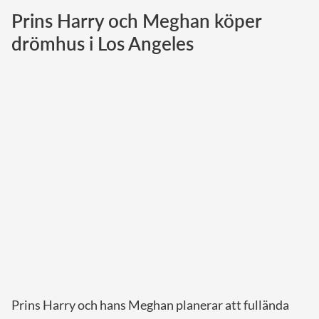
Prins Harry och Meghan köper
Norska kungahuset
drömhus i Los Angeles
Danska kungahuset
Spanska kungahuset
Nederländska kungahuset
Belgiska kungahuset
Jordanska kungahuset
Luxemburgska storhertighuset
Japanska kejsarhuset
Thailändska kungahuset
Marockanska kungahuset
Monacos furstehus
Prins Harry och hans Meghan planerar att fullända