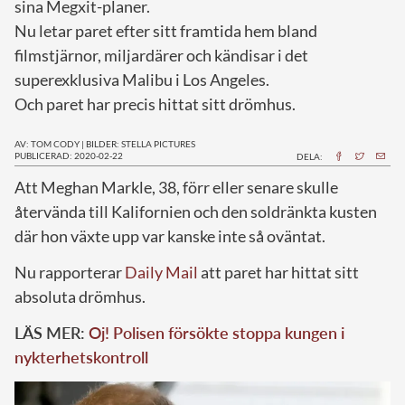
sina Megxit-planer.
Nu letar paret efter sitt framtida hem bland
filmstjärnor, miljardärer och kändisar i det
superexklusiva Malibu i Los Angeles.
Och paret har precis hittat sitt drömhus.
AV: TOM CODY
|
BILDER: STELLA PICTURES
PUBLICERAD: 2020-02-22
DELA:
A
tt Meghan Markle, 38, förr eller senare skulle
återvända till Kalifornien och den soldränkta kusten
där hon växte upp var kanske inte så oväntat.
Nu rapporterar
Daily Mail
att paret har hittat sitt
absoluta drömhus.
LÄS MER:
Oj! Polisen försökte stoppa kungen i
nykterhetskontroll