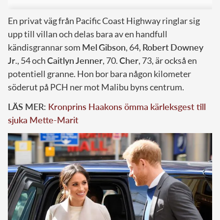
En privat väg från Pacific Coast Highway ringlar sig
upp till villan och delas bara av en handfull
kändisgrannar som
Mel
Gibson
, 64,
Robert
Downey
Jr
., 54 och
Caitlyn
Jenner
, 70.
Cher
, 73, är också en
potentiell granne. Hon bor bara någon kilometer
söderut på PCH ner mot Malibu byns centrum.
LÄS MER:
Kronprins Haakons ömma kärleksgest till
sjuka Mette-Marit