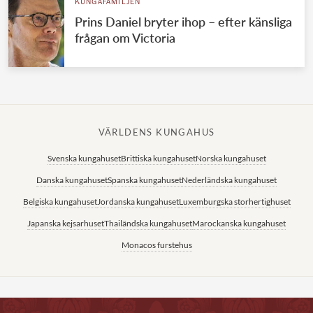
KUNGAFAMILJEN
Prins Daniel bryter ihop – efter känsliga
frågan om Victoria
VÄRLDENS KUNGAHUS
Svenska kungahuset
Brittiska kungahuset
Norska kungahuset
Danska kungahuset
Spanska kungahuset
Nederländska kungahuset
Belgiska kungahuset
Jordanska kungahuset
Luxemburgska storhertighuset
Japanska kejsarhuset
Thailändska kungahuset
Marockanska kungahuset
Monacos furstehus