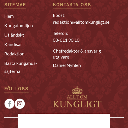
SITEMAP
KONTAKTA OSS
Epost:
Hem
redaktion@alltomkungligt.se
Kungafamiljen
Telefon:
Utländskt
08-611 90 10
Kändisar
Chefredaktör & ansvarig
Redaktion
utgivare
Bästa kungahus-
Daniel Nyhlén
sajterna
FÖLJ OSS
|
|
Sponsrat
Tipsa oss
Annonsera