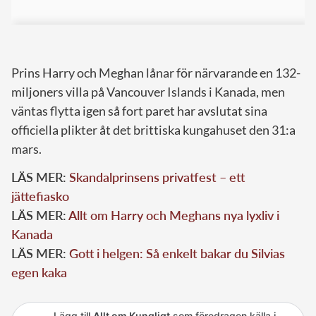
Prins Harry och Meghan lånar för närvarande en 132-
miljoners villa på Vancouver Islands i Kanada, men
väntas flytta igen så fort paret har avslutat sina
officiella plikter åt det brittiska kungahuset den 31:a
mars.
LÄS MER:
Skandalprinsens privatfest – ett
jättefiasko
LÄS MER:
Allt om Harry och Meghans nya lyxliv i
Kanada
LÄS MER:
Gott i helgen: Så enkelt bakar du Silvias
egen kaka
Lägg till
Allt om Kungligt
som föredragen källa i