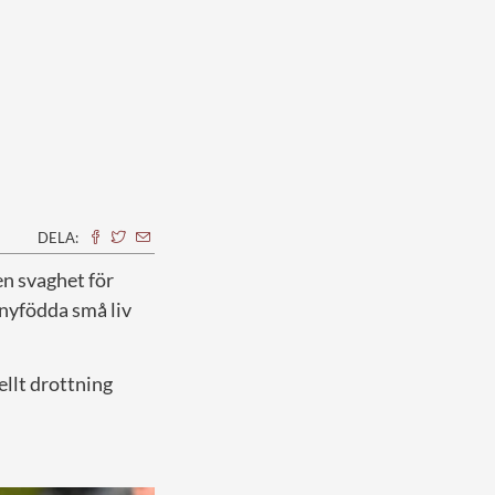
DELA:
 en svaghet för
v nyfödda små liv
ellt drottning