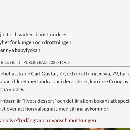
 ljust och vackert i höstmörkret.
yhet för kungen och drottningen.
ver nya babylyckan.
|
BILDER: TT
|
PUBLICERAD: 2023-11-05
ighet att kung
Carl Gustaf
, 77, och drottning
Silvia
, 79, har
par, i likhet med andra par i deras ålder, kan inte få nog a
rna vidare.
arnbarn är ”livets dessert” och det är allom bekant att speci
just över att hon välsignats med så fina avkommor.
aniels efterlängtade revansch mot kungen