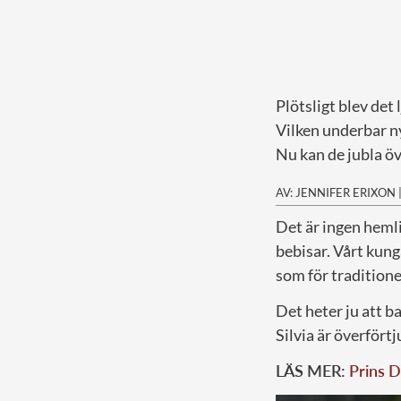
Plötsligt blev det
Vilken underbar n
Nu kan de jubla ö
AV: JENNIFER ERIXON
D
et är ingen heml
bebisar. Vårt kunga
som för traditione
Det heter ju att b
Silvia är överfört
LÄS MER:
Prins D