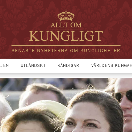
SENASTE NYHETERNA OM KUNGLIGHETER
LJEN
UTLÄNDSKT
KÄNDISAR
VÄRLDENS KUNGA