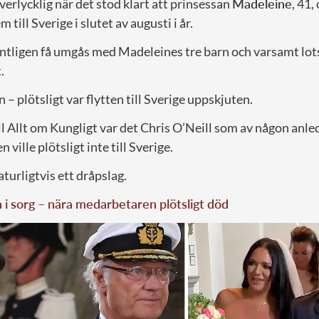
erlycklig när det stod klart att prinsessan
Madeleine
, 41,
m till Sverige i slutet av augusti i år.
äntligen få umgås med Madeleines tre barn och varsamt lots
.
– plötsligt var flytten till Sverige uppskjuten.
ill Allt om Kungligt var det Chris O’Neill som av någon anled
 ville plötsligt inte till Sverige.
aturligtvis ett dråpslag.
i sorg – nära medarbetaren plötsligt död