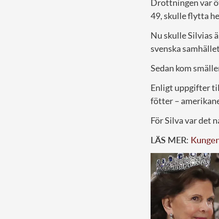
Drottningen var öv
49, skulle flytta he
Nu skulle Silvias 
svenska samhället
Sedan kom smällen 
Enligt uppgifter t
fötter – amerikanen
För Silva var det n
LÄS MER:
Kungen 