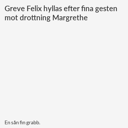
Greve Felix hyllas efter fina gesten
Norska kungahuset
mot drottning Margrethe
Danska kungahuset
Spanska kungahuset
Nederländska kungahuset
Belgiska kungahuset
Jordanska kungahuset
Luxemburgska storhertighuset
Japanska kejsarhuset
Thailändska kungahuset
Marockanska kungahuset
Monacos furstehus
En sån fin grabb.