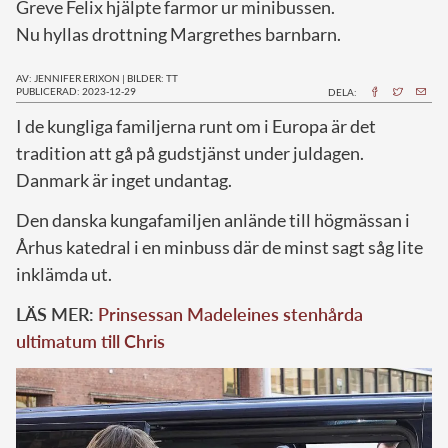
Greve Felix hjälpte farmor ur minibussen.
Nu hyllas drottning Margrethes barnbarn.
AV: JENNIFER ERIXON
|
BILDER: TT
PUBLICERAD: 2023-12-29
DELA:
I
de kungliga familjerna runt om i Europa är det
tradition att gå på gudstjänst under juldagen.
Danmark är inget undantag.
Den danska kungafamiljen anlände till högmässan i
Århus katedral i en minbuss där de minst sagt såg lite
inklämda ut.
LÄS MER:
Prinsessan Madeleines stenhårda
ultimatum till Chris