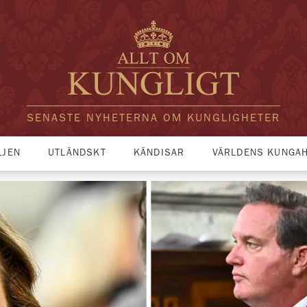
SENASTE NYHETERNA OM KUNGLIGHETER
LJEN
UTLÄNDSKT
KÄNDISAR
VÄRLDENS KUNGA