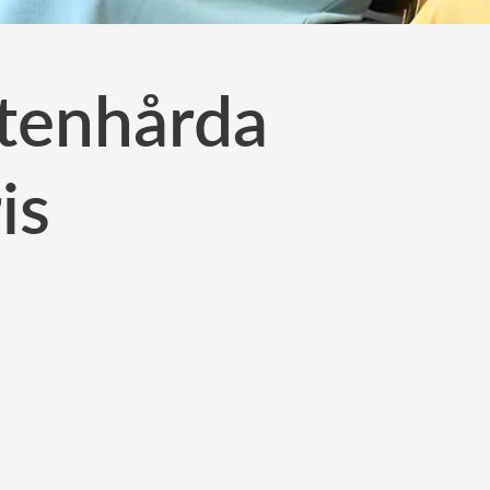
stenhårda
is