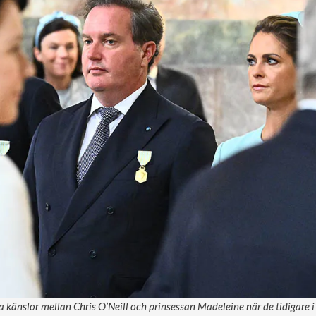
a känslor mellan Chris O’Neill och prinsessan Madeleine när de tidigare i 