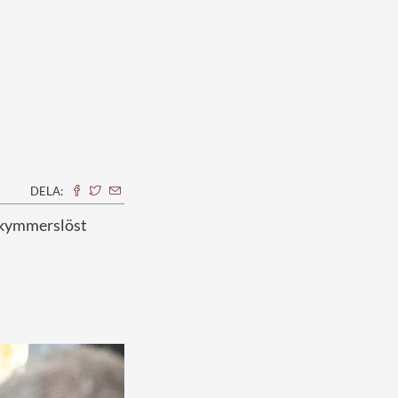
DELA:
bekymmerslöst