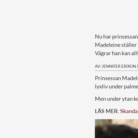
Nu har prinsessan 
Madeleine ställer 
Vägrar han kan allt
AV: JENNIFER ERIXON
P
rinsessan Madele
lyxliv under palme
Men under ytan ko
LÄS MER:
Skandal